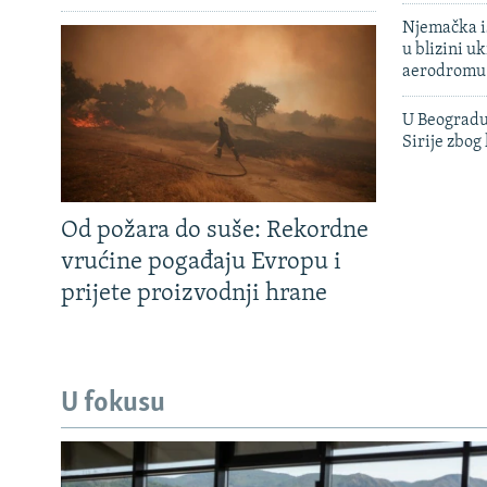
Njemačka is
u blizini u
aerodromu
U Beogradu
Sirije zbog
Od požara do suše: Rekordne
vrućine pogađaju Evropu i
prijete proizvodnji hrane
U fokusu