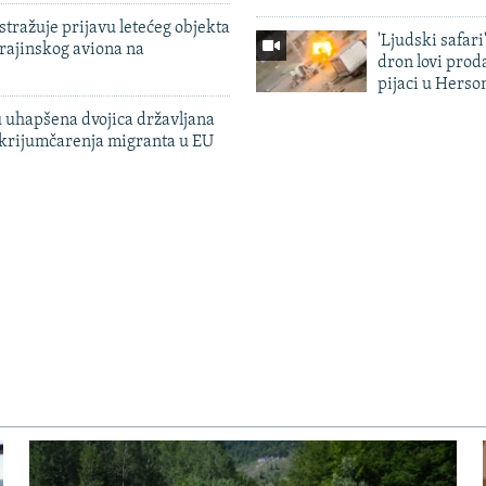
tražuje prijavu letećeg objekta
'Ljudski safari
krajinskog aviona na
dron lovi prod
pijaci u Herso
 uhapšena dvojica državljana
 krijumčarenja migranta u EU