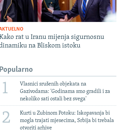
AKTUELNO
Kako rat u Iranu mijenja sigurnosnu
dinamiku na Bliskom istoku
Popularno
1
Vlasnici srušenih objekata na
Gazivodama: 'Godinama smo gradili i za
nekoliko sati ostali bez svega'
2
Kurti u Zubinom Potoku: Iskopavanja bi
mogla trajati mjesecima, Srbija bi trebala
otvoriti arhive