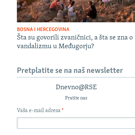
BOSNA I HERCEGOVINA
Šta su govorili zvaničnici, a šta se zna o
vandalizmu u Međugorju?
Pretplatite se na naš newsletter
Dnevno@RSE
Pratite nas
Vaša e-mail adresa
*