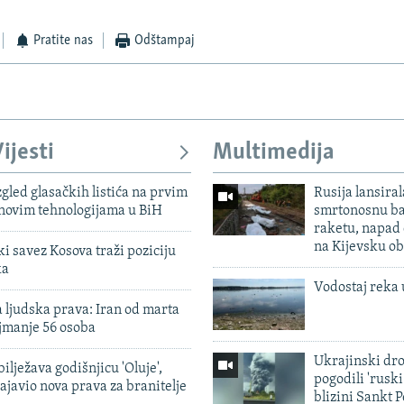
Pratite nas
Odštampaj
ijesti
Multimedija
zgled glasačkih listića na prvim
Rusija lansiral
 novim tehnologijama u BiH
smrtonosnu ba
raketu, napad
na Kijevsku ob
 savez Kosova traži poziciju
ka
Vodostaj reka 
 ljudska prava: Iran od marta
jmanje 56 osoba
Ukrajinski dr
ilježava godišnjicu 'Oluje',
pogodili 'rusk
ajavio nova prava za branitelje
blizini Sankt 