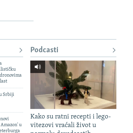
Podcasti
a
lističku
 dronovima
last
u Srbiji
Kako su ratni recepti i lego-
onovi
vitezovi vraćali život u
i Amazon' u
Peterburga