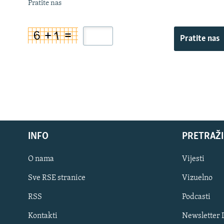
Pratite nas
Pratite nas
INFO
PRETRAŽI
O nama
Vijesti
Sve RSE stranice
Vizuelno
PRATITE NAS
RSS
Podcasti
Kontakti
Newsletter