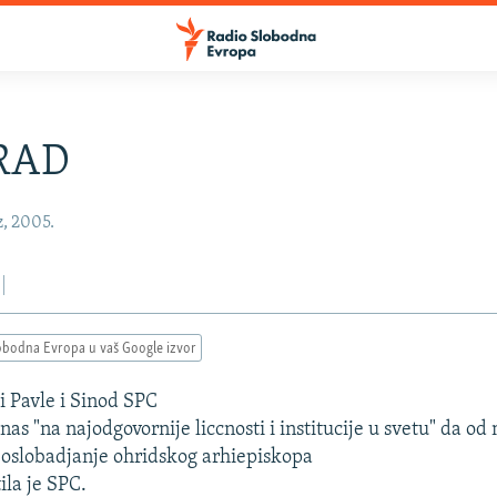
RAD
z, 2005.
obodna Evropa u vaš Google izvor
i Pavle i Sinod SPC
nas "na najodgovornije liccnosti i institucije u svetu" da 
 oslobadjanje ohridskog arhiepiskopa
ila je SPC.