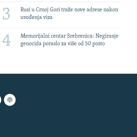
3
Rusi u Crnoj Gori traže nove adrese nakon
uvođenja viza
4
Memorijalni centar Srebrenica: Negiranje
genocida poraslo za više od 50 posto