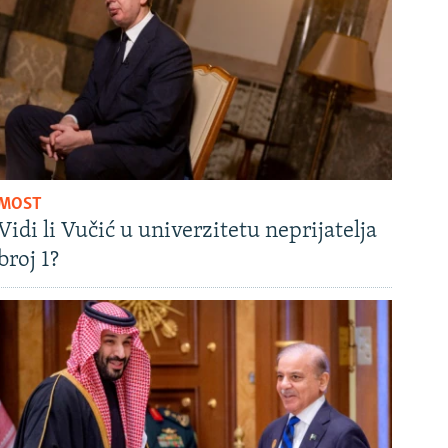
MOST
Vidi li Vučić u univerzitetu neprijatelja
broj 1?