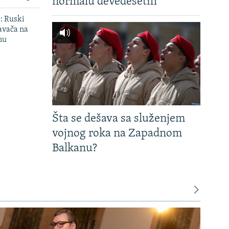
normalu devedesetih
': Ruski
avača na
nu
Šta se dešava sa služenjem
vojnog roka na Zapadnom
Balkanu?