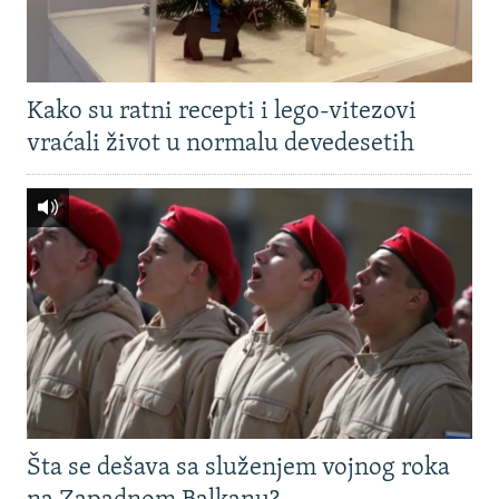
Kako su ratni recepti i lego-vitezovi
vraćali život u normalu devedesetih
Šta se dešava sa služenjem vojnog roka