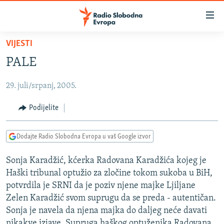
Dostupni
linkovi
Pređite
VIJESTI
na
VIJESTI
PALE
glavni
BOSNA I HERCEGOVINA
sadržaj
29. juli/srpanj, 2005.
SRBIJA
Pređite
na
KOSOVO
Podijelite
glavnu
CRNA GORA
navigaciju
Dodajte Radio Slobodna Evropa u vaš Google izvor
Pređite
VIZUELNO
na
Sonja Karadžić, kćerka Radovana Karadžića kojeg je
PODCASTI
VIDEO
pretragu
Haški tribunal optužio za zločine tokom sukoba u BiH,
RAT U UKRAJINI
FOTOGALERIJE
potvrdila je SRNI da je poziv njene majke Ljiljane
KINA NA BALKANU
Zelen Karadžić svom suprugu da se preda - autentičan.
INFOGRAFIKE
Sonja je navela da njena majka do daljeg neće davati
RSE PRIČE IZ SVIJETA
nikakve izjave. Supruga haškog optuženika Radovana