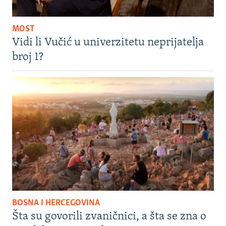
MOST
Vidi li Vučić u univerzitetu neprijatelja
broj 1?
BOSNA I HERCEGOVINA
Šta su govorili zvaničnici, a šta se zna o