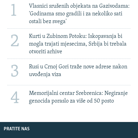
1
Vlasnici srušenih objekata na Gazivodama:
'Godinama smo gradili i za nekoliko sati
ostali bez svega'
2
Kurti u Zubinom Potoku: Iskopavanja bi
mogla trajati mjesecima, Srbija bi trebala
otvoriti arhive
3
Rusi u Crnoj Gori traže nove adrese nakon
uvođenja viza
4
Memorijalni centar Srebrenica: Negiranje
genocida poraslo za više od 50 posto
PRATITE NAS