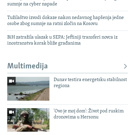
sumnje na cyber napade
Tužilaštvo izvodi dokaze nakon nedavnog hapšenja jedne
osobe zbog sumnje na ratni zločin na Kosovu
BiH zatražila ulazak u SEPA: Jeftiniji transferi novca iz
inostranstva korak bliže građanima
Multimedija
Dunav testira energetsku stabilnost
regiona
'Ovo je moj dom': Život pod ruskim
dronovima u Hersonu