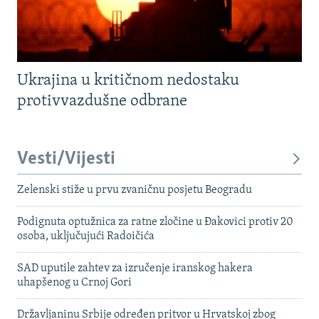
Ukrajina u kritičnom nedostaku
protivvazdušne odbrane
Vesti/Vijesti
Zelenski stiže u prvu zvaničnu posjetu Beogradu
Podignuta optužnica za ratne zločine u Đakovici protiv 20
osoba, uključujući Radoičića
SAD uputile zahtev za izručenje iranskog hakera
uhapšenog u Crnoj Gori
Državljaninu Srbije određen pritvor u Hrvatskoj zbog