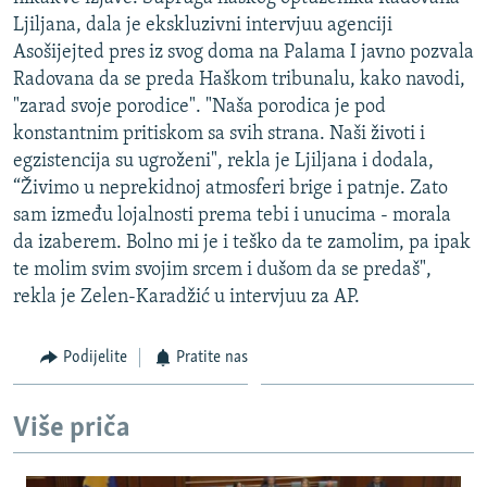
ISPRIČAJ MI
Ljiljana, dala je ekskluzivni intervjuu agenciji
Asošijejted pres iz svog doma na Palama I javno pozvala
DNEVNO@RSE
Radovana da se preda Haškom tribunalu, kako navodi,
SPECIJALI RSE
"zarad svoje porodice". "Naša porodica je pod
konstantnim pritiskom sa svih strana. Naši životi i
VIŠE OD NASLOVA
PRATITE NAS
egzistencija su ugroženi", rekla je Ljiljana i dodala,
GENOCID U SREBRENICI
“Živimo u neprekidnoj atmosferi brige i patnje. Zato
sam između lojalnosti prema tebi i unucima - morala
POPLAVE I KLIZIŠTA U BIH 2024.
da izaberem. Bolno mi je i teško da te zamolim, pa ipak
TV LIBERTY
Sve RFE/RL stranice
te molim svim svojim srcem i dušom da se predaš",
POST SCRIPTUM
rekla je Zelen-Karadžić u intervjuu za AP.
MOJA EVROPA
Podijelite
Pratite nas
TRI DECENIJE OD RATA U BIH
SVE KARTE DEJTONA
Više priča
NASTANAK I RASPAD JUGOSLAVIJE