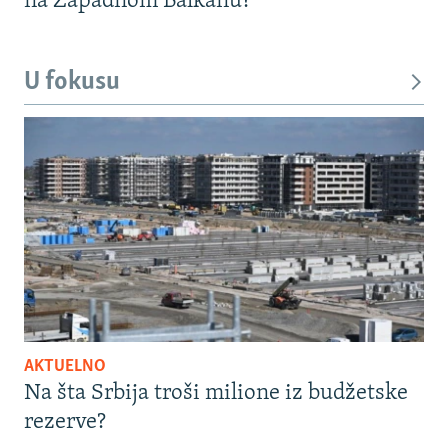
na Zapadnom Balkanu?
U fokusu
AKTUELNO
Na šta Srbija troši milione iz budžetske
rezerve?