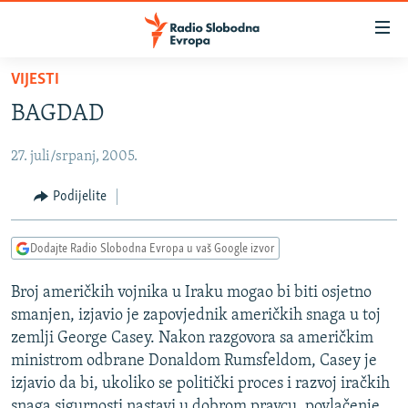
Dostupni
linkovi
Pređite
VIJESTI
na
VIJESTI
BAGDAD
glavni
BOSNA I HERCEGOVINA
sadržaj
27. juli/srpanj, 2005.
SRBIJA
Pređite
na
KOSOVO
Podijelite
glavnu
CRNA GORA
navigaciju
Dodajte Radio Slobodna Evropa u vaš Google izvor
Pređite
VIZUELNO
na
Broj američkih vojnika u Iraku mogao bi biti osjetno
PODCASTI
VIDEO
pretragu
smanjen, izjavio je zapovjednik američkih snaga u toj
RAT U UKRAJINI
FOTOGALERIJE
zemlji George Casey. Nakon razgovora sa američkim
KINA NA BALKANU
ministrom odbrane Donaldom Rumsfeldom, Casey je
INFOGRAFIKE
izjavio da bi, ukoliko se politički proces i razvoj iračkih
RSE PRIČE IZ SVIJETA
snaga sigurnosti nastavi u dobrom pravcu, povlačenje