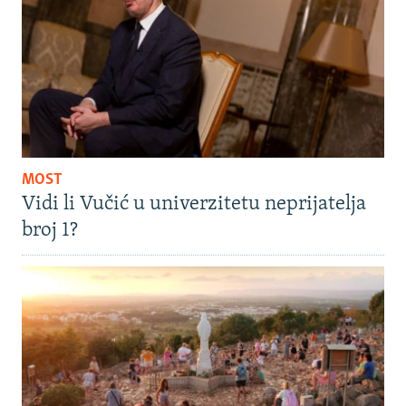
MOST
Vidi li Vučić u univerzitetu neprijatelja
broj 1?