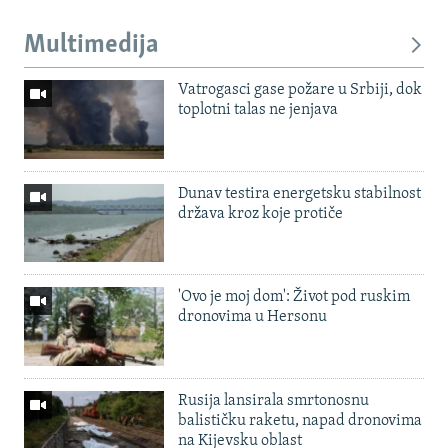
Multimedija
Vatrogasci gase požare u Srbiji, dok
toplotni talas ne jenjava
Dunav testira energetsku stabilnost
država kroz koje protiče
'Ovo je moj dom': Život pod ruskim
dronovima u Hersonu
Rusija lansirala smrtonosnu
balističku raketu, napad dronovima
na Kijevsku oblast