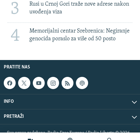
3
Rusi u Crnoj Gori traže nove adrese nakon
uvođenja viza
4
Memorijalni centar Srebrenica: Negiranje
genocida poraslo za više od 50 posto
PRATITE NAS
INFO
PRETRAŽI
Sva prava zadržana. Radio Free Europe / Radio Liberty © 2026
RFE/RL, Inc.