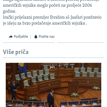
ISPRIČAJ MI
američkih vojnika moglo početi na proljeće 2006
godine.
DNEVNO@RSE
Irački prijelazni premijer Ibrahim al-Jaafari pozdravio
SPECIJALI RSE
je ideju za brzo povlačenje američkih vojnika .
VIŠE OD NASLOVA
PRATITE NAS
Podijelite
Pratite nas
GENOCID U SREBRENICI
POPLAVE I KLIZIŠTA U BIH 2024.
Više priča
TV LIBERTY
Sve RFE/RL stranice
POST SCRIPTUM
MOJA EVROPA
TRI DECENIJE OD RATA U BIH
SVE KARTE DEJTONA
NASTANAK I RASPAD JUGOSLAVIJE