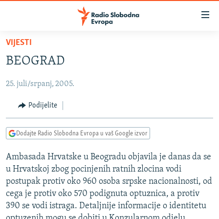
Dostupni
linkovi
Pređite
VIJESTI
na
VIJESTI
BEOGRAD
glavni
BOSNA I HERCEGOVINA
sadržaj
25. juli/srpanj, 2005.
SRBIJA
Pređite
na
KOSOVO
Podijelite
glavnu
CRNA GORA
navigaciju
Dodajte Radio Slobodna Evropa u vaš Google izvor
Pređite
VIZUELNO
na
Ambasada Hrvatske u Beogradu objavila je danas da se
PODCASTI
VIDEO
pretragu
u Hrvatskoj zbog pocinjenih ratnih zlocina vodi
RAT U UKRAJINI
FOTOGALERIJE
postupak protiv oko 960 osoba srpske nacionalnosti, od
KINA NA BALKANU
cega je protiv oko 570 podignuta optuznica, a protiv
INFOGRAFIKE
390 se vodi istraga. Detaljnije informacije o identitetu
RSE PRIČE IZ SVIJETA
optuzenih mogu se dobiti u Konzularnom odjelu