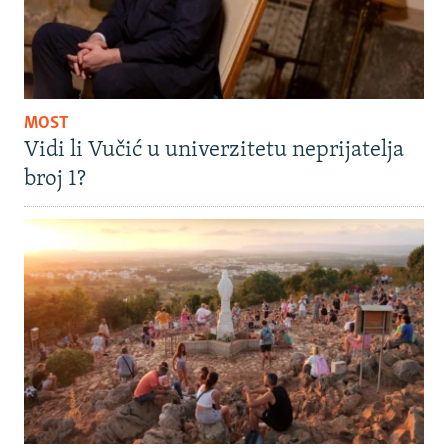
MOST
Vidi li Vučić u univerzitetu neprijatelja
broj 1?