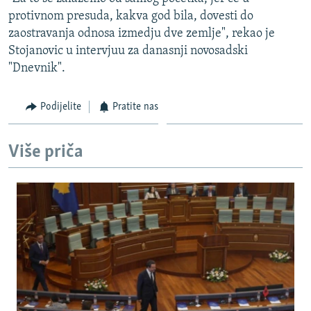
ISPRIČAJ MI
protivnom presuda, kakva god bila, dovesti do
zaostravanja odnosa izmedju dve zemlje", rekao je
DNEVNO@RSE
Stojanovic u intervjuu za danasnji novosadski
SPECIJALI RSE
"Dnevnik".
VIŠE OD NASLOVA
PRATITE NAS
Podijelite
Pratite nas
GENOCID U SREBRENICI
POPLAVE I KLIZIŠTA U BIH 2024.
Više priča
TV LIBERTY
Sve RFE/RL stranice
POST SCRIPTUM
MOJA EVROPA
TRI DECENIJE OD RATA U BIH
SVE KARTE DEJTONA
NASTANAK I RASPAD JUGOSLAVIJE