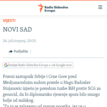
Dostupni
linkovi
Pređite
VIJESTI
na
VIJESTI
NOVI SAD
glavni
BOSNA I HERCEGOVINA
sadržaj
24. juli/srpanj, 2005.
SRBIJA
Pređite
na
KOSOVO
Podijelite
glavnu
CRNA GORA
navigaciju
Dodajte Radio Slobodna Evropa u vaš Google izvor
Pređite
VIZUELNO
na
Pravni zastupnik Srbije i Crne Gore pred
PODCASTI
VIDEO
pretragu
Medjunarodnim sudom pravde u Hagu Radoslav
RAT U UKRAJINI
FOTOGALERIJE
Stojanovic izjavio je povodom tuzbe BiH protiv SCG za
KINA NA BALKANU
genocid, da bi diplomatsko rjesenje spora bilo mnogo
INFOGRAFIKE
bolje od sudskog.
RSE PRIČE IZ SVIJETA
"Za to se zalazemo od samog pocetka, jer ce u