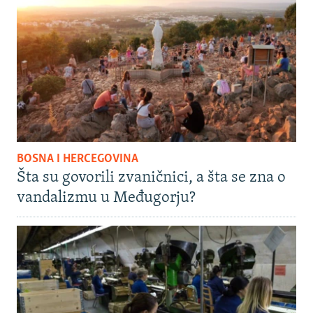
BOSNA I HERCEGOVINA
Šta su govorili zvaničnici, a šta se zna o
vandalizmu u Međugorju?