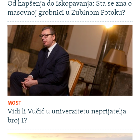
Od hapšenja do iskopavanja: Šta se zna o
masovnoj grobnici u Zubinom Potoku?
MOST
Vidi li Vučić u univerzitetu neprijatelja
broj 1?