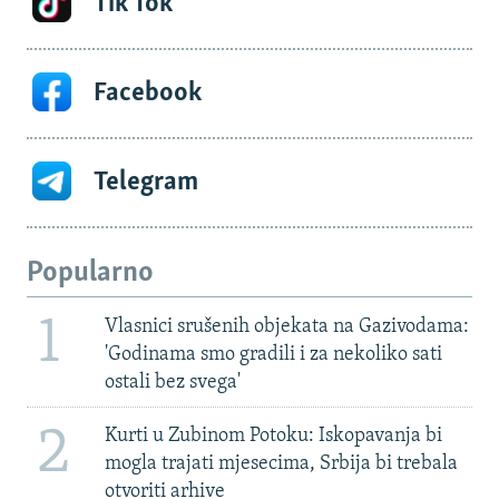
Tik Tok
Facebook
Telegram
Popularno
1
Vlasnici srušenih objekata na Gazivodama:
'Godinama smo gradili i za nekoliko sati
ostali bez svega'
2
Kurti u Zubinom Potoku: Iskopavanja bi
mogla trajati mjesecima, Srbija bi trebala
otvoriti arhive