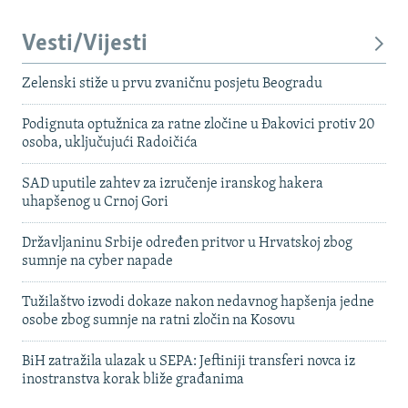
Vesti/Vijesti
Zelenski stiže u prvu zvaničnu posjetu Beogradu
Podignuta optužnica za ratne zločine u Đakovici protiv 20
osoba, uključujući Radoičića
SAD uputile zahtev za izručenje iranskog hakera
uhapšenog u Crnoj Gori
Državljaninu Srbije određen pritvor u Hrvatskoj zbog
sumnje na cyber napade
Tužilaštvo izvodi dokaze nakon nedavnog hapšenja jedne
osobe zbog sumnje na ratni zločin na Kosovu
BiH zatražila ulazak u SEPA: Jeftiniji transferi novca iz
inostranstva korak bliže građanima