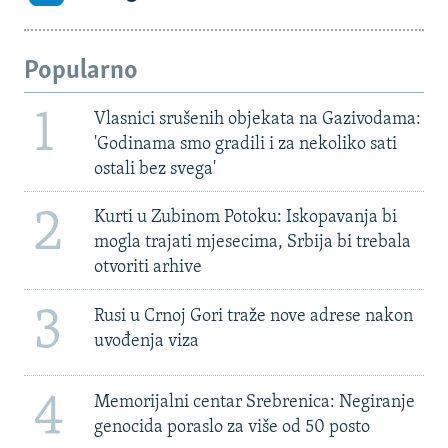
Popularno
1
Vlasnici srušenih objekata na Gazivodama:
'Godinama smo gradili i za nekoliko sati
ostali bez svega'
2
Kurti u Zubinom Potoku: Iskopavanja bi
mogla trajati mjesecima, Srbija bi trebala
otvoriti arhive
3
Rusi u Crnoj Gori traže nove adrese nakon
uvođenja viza
4
Memorijalni centar Srebrenica: Negiranje
genocida poraslo za više od 50 posto