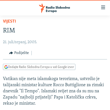
Dostupni
linkovi
Pređite
VIJESTI
na
VIJESTI
RIM
glavni
BOSNA I HERCEGOVINA
sadržaj
21. juli/srpanj, 2005.
SRBIJA
Pređite
na
KOSOVO
Podijelite
glavnu
CRNA GORA
navigaciju
Dodajte Radio Slobodna Evropa u vaš Google izvor
Pređite
VIZUELNO
na
Vatikan nije meta islamskoga terorizma, ustvrdio je
PODCASTI
VIDEO
pretragu
talijanski ministar kulture Rocco Buttiglione za rimski
RAT U UKRAJINI
FOTOGALERIJE
dnevnik "Il Tempo". Islamski svijet zna da su mu na
KINA NA BALKANU
Zapadu "najbolji prijatelji" Papa i Katolička crkva,
INFOGRAFIKE
rekao je ministar.
RSE PRIČE IZ SVIJETA