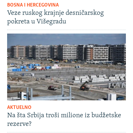
BOSNA I HERCEGOVINA
Veze ruskog krajnje desničarskog
pokreta u Višegradu
AKTUELNO
Na šta Srbija troši milione iz budžetske
rezerve?