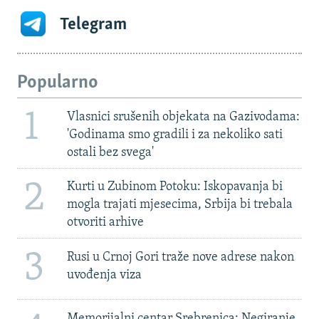
Telegram
Popularno
1
Vlasnici srušenih objekata na Gazivodama:
'Godinama smo gradili i za nekoliko sati
ostali bez svega'
2
Kurti u Zubinom Potoku: Iskopavanja bi
mogla trajati mjesecima, Srbija bi trebala
otvoriti arhive
3
Rusi u Crnoj Gori traže nove adrese nakon
uvođenja viza
Memorijalni centar Srebrenica: Negiranje