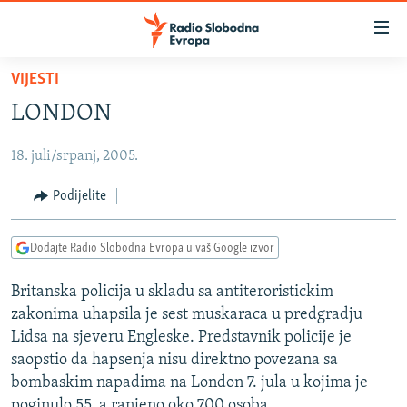
Dostupni
linkovi
Pređite
VIJESTI
na
VIJESTI
LONDON
glavni
BOSNA I HERCEGOVINA
sadržaj
18. juli/srpanj, 2005.
SRBIJA
Pređite
na
KOSOVO
Podijelite
glavnu
CRNA GORA
navigaciju
Dodajte Radio Slobodna Evropa u vaš Google izvor
Pređite
VIZUELNO
na
Britanska policija u skladu sa antiteroristickim
PODCASTI
VIDEO
pretragu
zakonima uhapsila je sest muskaraca u predgradju
RAT U UKRAJINI
FOTOGALERIJE
Lidsa na sjeveru Engleske. Predstavnik policije je
KINA NA BALKANU
saopstio da hapsenja nisu direktno povezana sa
INFOGRAFIKE
bombaskim napadima na London 7. jula u kojima je
RSE PRIČE IZ SVIJETA
poginulo 55, a ranjeno oko 700 osoba.