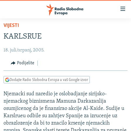
Dostupni
linkovi
Pređite
VIJESTI
na
VIJESTI
KARLSRUE
glavni
BOSNA I HERCEGOVINA
sadržaj
18. juli/srpanj, 2005.
SRBIJA
Pređite
na
KOSOVO
Podijelite
glavnu
CRNA GORA
navigaciju
Dodajte Radio Slobodna Evropa u vaš Google izvor
Pređite
VIZUELNO
na
Njemacki sud naredio je oslobadjanje sirijsko-
PODCASTI
VIDEO
pretragu
njemackog biznismena Mamuna Darkazanlija
RAT U UKRAJINI
FOTOGALERIJE
osumjicenog da je finansirao akcije Al-Kaide. Sudije u
KINA NA BALKANU
Karslrueu odbile su zahtjev Spanije za izrucenje uz
INFOGRAFIKE
obrazlozenje da bi to znacilo krsenje njemackih
RSE PRIČE IZ SVIJETA
propisa. Spanske vlasti terete Darkazanlija za pruzanje