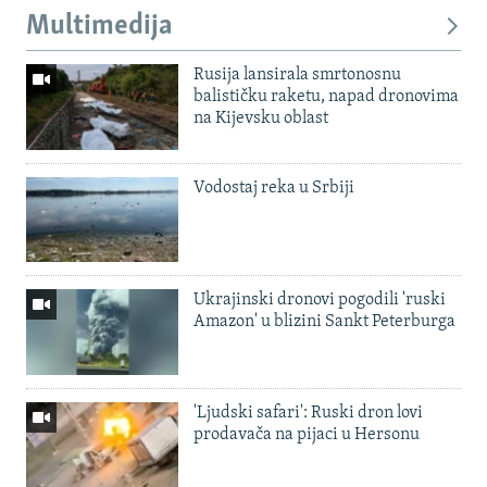
Multimedija
Rusija lansirala smrtonosnu
balističku raketu, napad dronovima
na Kijevsku oblast
Vodostaj reka u Srbiji
Ukrajinski dronovi pogodili 'ruski
Amazon' u blizini Sankt Peterburga
'Ljudski safari': Ruski dron lovi
prodavača na pijaci u Hersonu