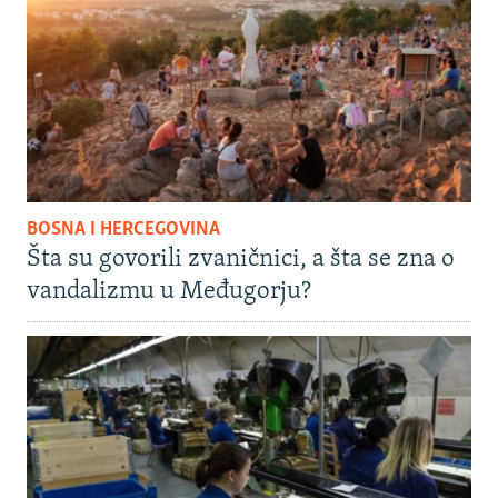
BOSNA I HERCEGOVINA
Šta su govorili zvaničnici, a šta se zna o
vandalizmu u Međugorju?