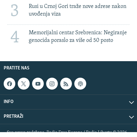
3
Rusi u Crnoj Gori traže nove adrese nakon
uvođenja viza
4
Memorijalni centar Srebrenica: Negiranje
genocida poraslo za više od 50 posto
PRATITE NAS
INFO
PRETRAŽI
Sva prava zadržana. Radio Free Europe / Radio Liberty © 2026