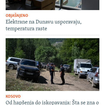
OBJAŠNJENO
Elektrane na Dunavu usporavaju,
temperatura raste
KOSOVO
Od hapšenja do iskopavanja: Šta se zna o