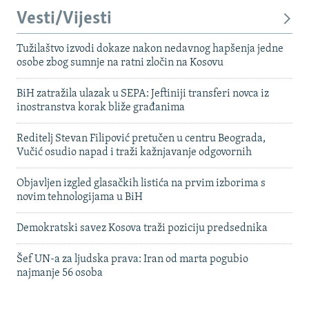
Vesti/Vijesti
Tužilaštvo izvodi dokaze nakon nedavnog hapšenja jedne
osobe zbog sumnje na ratni zločin na Kosovu
BiH zatražila ulazak u SEPA: Jeftiniji transferi novca iz
inostranstva korak bliže građanima
Reditelj Stevan Filipović pretučen u centru Beograda,
Vučić osudio napad i traži kažnjavanje odgovornih
Objavljen izgled glasačkih listića na prvim izborima s
novim tehnologijama u BiH
Demokratski savez Kosova traži poziciju predsednika
Šef UN-a za ljudska prava: Iran od marta pogubio
najmanje 56 osoba