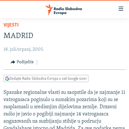
Dostupni
linkovi
Pređite
VIJESTI
na
VIJESTI
MADRID
glavni
BOSNA I HERCEGOVINA
sadržaj
18. juli/srpanj, 2005.
SRBIJA
Pređite
na
KOSOVO
Podijelite
glavnu
CRNA GORA
navigaciju
Dodajte Radio Slobodna Evropa u vaš Google izvor
Pređite
VIZUELNO
na
Spanske regionalne vlasti su saopstile da je najmanje 11
PODCASTI
VIDEO
pretragu
vatrogasaca poginulo u sumskim pozarima koji su se
RAT U UKRAJINI
FOTOGALERIJE
rasplamsali u sredisnjim dijelovima zemlje. Drzavni
KINA NA BALKANU
radio je javio o pogibiji najmanje 14 vatrogasaca
INFOGRAFIKE
angazovanih na suzbijanju stihije u podrucju
RSE PRIČE IZ SVIJETA
Gvadalahare istocno od Madrida. Za ove podatke nema