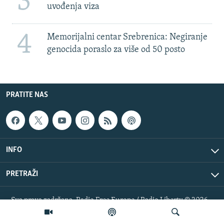
3
uvođenja viza
4
Memorijalni centar Srebrenica: Negiranje
genocida poraslo za više od 50 posto
PRATITE NAS
INFO
PRETRAŽI
Sva prava zadržana. Radio Free Europe / Radio Liberty © 2026
RFE/RL, Inc.