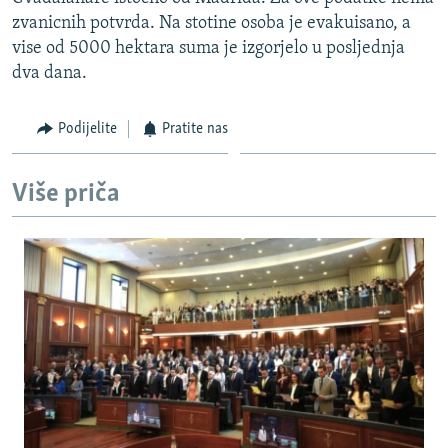
ISPRIČAJ MI
zvanicnih potvrda. Na stotine osoba je evakuisano, a
vise od 5000 hektara suma je izgorjelo u posljednja
DNEVNO@RSE
dva dana.
SPECIJALI RSE
VIŠE OD NASLOVA
Podijelite
Pratite nas
PRATITE NAS
GENOCID U SREBRENICI
Više priča
POPLAVE I KLIZIŠTA U BIH 2024.
TV LIBERTY
Sve RFE/RL stranice
POST SCRIPTUM
MOJA EVROPA
TRI DECENIJE OD RATA U BIH
SVE KARTE DEJTONA
NASTANAK I RASPAD JUGOSLAVIJE