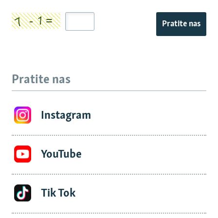
Pratite nas
Pratite nas
Instagram
YouTube
Tik Tok