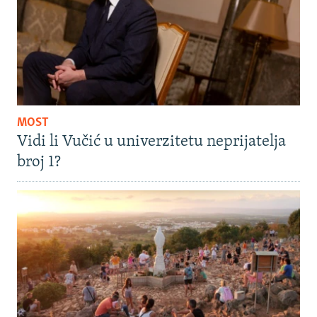
MOST
Vidi li Vučić u univerzitetu neprijatelja
broj 1?