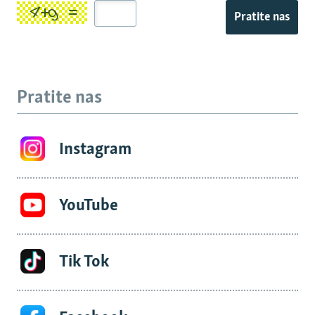
Pratite nas
Pratite nas
Instagram
YouTube
Tik Tok