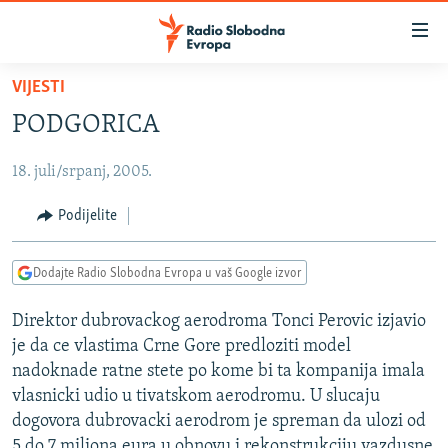
Dostupni
linkovi
Pređite
VIJESTI
na
VIJESTI
PODGORICA
glavni
BOSNA I HERCEGOVINA
sadržaj
18. juli/srpanj, 2005.
SRBIJA
Pređite
na
KOSOVO
Podijelite
glavnu
CRNA GORA
navigaciju
Dodajte Radio Slobodna Evropa u vaš Google izvor
Pređite
VIZUELNO
na
Direktor dubrovackog aerodroma Tonci Perovic izjavio
PODCASTI
VIDEO
pretragu
je da ce vlastima Crne Gore predloziti model
RAT U UKRAJINI
FOTOGALERIJE
nadoknade ratne stete po kome bi ta kompanija imala
KINA NA BALKANU
vlasnicki udio u tivatskom aerodromu. U slucaju
INFOGRAFIKE
dogovora dubrovacki aerodrom je spreman da ulozi od
RSE PRIČE IZ SVIJETA
5 do 7 miliona eura u obnovu i rekonstrukciju vazdusne