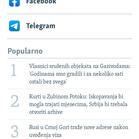
Facebook
Telegram
Popularno
1
Vlasnici srušenih objekata na Gazivodama:
'Godinama smo gradili i za nekoliko sati
ostali bez svega'
2
Kurti u Zubinom Potoku: Iskopavanja bi
mogla trajati mjesecima, Srbija bi trebala
otvoriti arhive
3
Rusi u Crnoj Gori traže nove adrese nakon
uvođenja viza