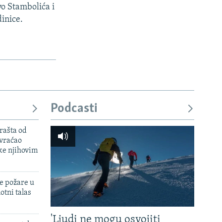
vo Stambolića i
inice.
Podcasti
rašta od
 vraćao
ke njihovim
e požare u
otni talas
'Ljudi ne mogu osvojiti