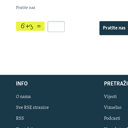
Pratite nas
Pratite nas
INFO
PRETRAŽI
O nama
Vijesti
Sve RSE stranice
Vizuelno
PRATITE NAS
RSS
Podcasti