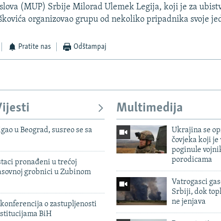
slova (MUP) Srbije Milorad Ulemek Legija, koji je za ubist
škovića organizovao grupu od nekoliko pripadnika svoje jed
Pratite nas
Odštampaj
ijesti
Multimedija
igao u Beograd, susreo se sa
Ukrajina se op
čovjeka koji je
poginule vojni
porodicama
taci pronađeni u trećoj
sovnoj grobnici u Zubinom
Vatrogasci gas
Srbiji, dok topl
ne jenjava
konferencija o zastupljenosti
stitucijama BiH