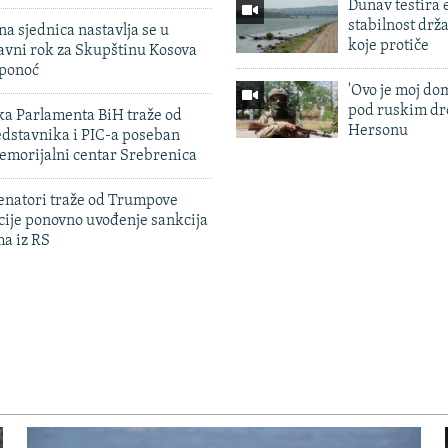
Dunav testira
stabilnost drž
na sjednica nastavlja se u
koje protiče
avni rok za Skupštinu Kosova
 ponoć
'Ovo je moj dom
pod ruskim dr
ka Parlamenta BiH traže od
Hersonu
edstavnika i PIC-a poseban
emorijalni centar Srebrenica
enatori traže od Trumpove
cije ponovno uvođenje sankcija
ma iz RS