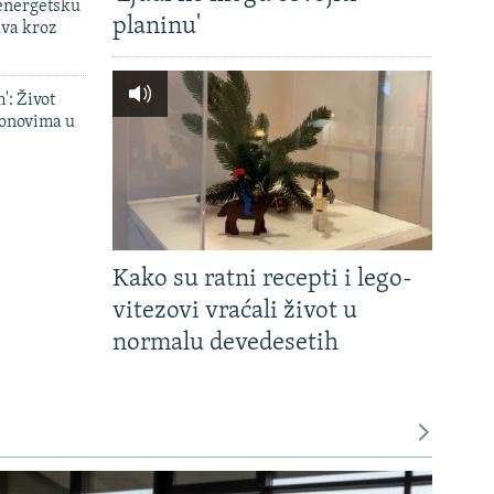
 energetsku
planinu'
ava kroz
': Život
onovima u
Kako su ratni recepti i lego-
vitezovi vraćali život u
normalu devedesetih