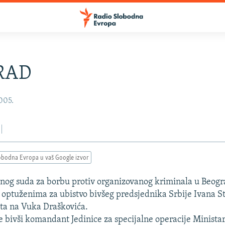
RAD
2005.
obodna Evropa u vaš Google izvor
lnog suda za borbu protiv organizovanog kriminala u Beogra
optuženima za ubistvo bivšeg predsjednika Srbije Ivana S
ta na Vuka Draškovića.
e bivši komandant Jedinice za specijalne operacije Minista