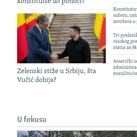
konstituiše do ponoći?
Konstitutiv
subotu, ust
završava u
Tri poslani
visokog pr
status za M
Američki s
administra
Zelenski stiže u Srbiju, šta
zvaničnici
Vučić dobija?
U fokusu