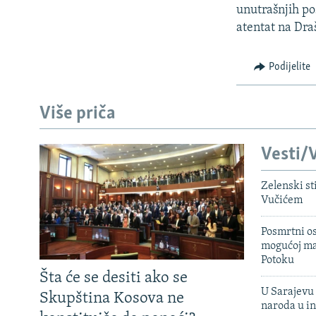
ISPRIČAJ MI
unutrašnjih po
DNEVNO@RSE
atentat na Dra
SPECIJALI RSE
Podijelite
VIŠE OD NASLOVA
GENOCID U SREBRENICI
Više priča
POPLAVE I KLIZIŠTA U BIH 2024.
Vesti/V
TV LIBERTY
POST SCRIPTUM
Zelenski st
Vučićem
MOJA EVROPA
TRI DECENIJE OD RATA U BIH
Posmrtni os
mogućoj ma
SVE KARTE DEJTONA
Potoku
Šta će se desiti ako se
NASTANAK I RASPAD JUGOSLAVIJE
U Sarajevu 
Skupština Kosova ne
naroda u in