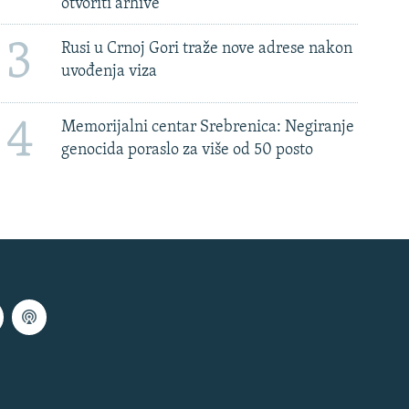
otvoriti arhive
3
Rusi u Crnoj Gori traže nove adrese nakon
uvođenja viza
4
Memorijalni centar Srebrenica: Negiranje
genocida poraslo za više od 50 posto