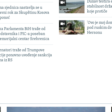
Dunav testira
stabilnost drž
na sjednica nastavlja se u
koje protiče
avni rok za Skupštinu Kosova
 ponoć
'Ovo je moj dom
pod ruskim dr
ka Parlamenta BiH traže od
Hersonu
edstavnika i PIC-a poseban
emorijalni centar Srebrenica
enatori traže od Trumpove
cije ponovno uvođenje sankcija
ma iz RS