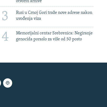
otvoriti arhive
3
Rusi u Crnoj Gori traže nove adrese nakon
uvođenja viza
4
Memorijalni centar Srebrenica: Negiranje
genocida poraslo za više od 50 posto