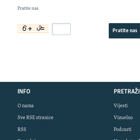
Pratite nas
Pratite nas
INFO
PRETRAŽI
O nama
Vijesti
Sve RSE stranice
Vizuelno
PRATITE NAS
RSS
Podcasti