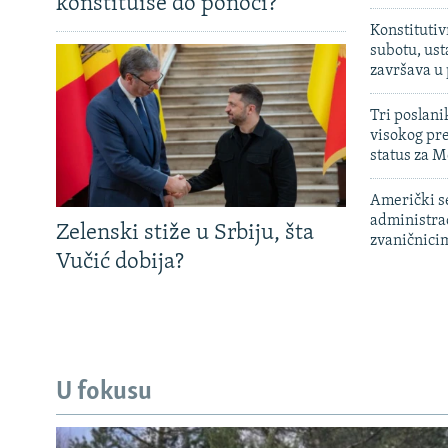
konstituiše do ponoći?
Konstitutiv
subotu, ust
završava u
Tri poslani
visokog pr
status za M
Američki s
administra
Zelenski stiže u Srbiju, šta
zvaničnici
Vučić dobija?
U fokusu