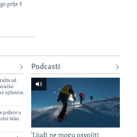
go prije 5
Podcasti
rašta od
 vraćao
ke njihovim
e požare u
otni talas
'Ljudi ne mogu osvojiti