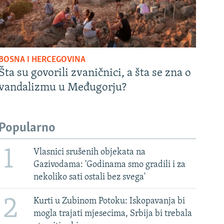
BOSNA I HERCEGOVINA
Šta su govorili zvaničnici, a šta se zna o
vandalizmu u Međugorju?
Popularno
1
Vlasnici srušenih objekata na
Gazivodama: 'Godinama smo gradili i za
nekoliko sati ostali bez svega'
2
Kurti u Zubinom Potoku: Iskopavanja bi
mogla trajati mjesecima, Srbija bi trebala