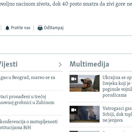
voljno nacinom zivota, dok 40 posto smatra da zivi gore ne
Pratite nas
Odštampaj
ijesti
Multimedija
igao u Beograd, susreo se sa
Ukrajina se op
čovjeka koji je
poginule vojni
porodicama
taci pronađeni u trećoj
sovnoj grobnici u Zubinom
Vatrogasci gas
Srbiji, dok topl
ne jenjava
konferencija o zastupljenosti
stitucijama BiH