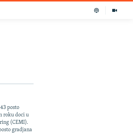
 43 posto
m roku doci u
oring (CEMI).
posto gradjana