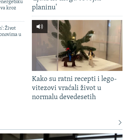
 energetsku
planinu'
ava kroz
': Život
onovima u
Kako su ratni recepti i lego-
vitezovi vraćali život u
normalu devedesetih