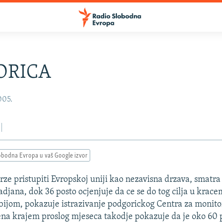
ORICA
2005.
obodna Evropa u vaš Google izvor
rze pristupiti Evropskoj uniji kao nezavisna drzava, smatra
adjana, dok 36 posto ocjenjuje da ce se do tog cilja u krace
rbijom, pokazuje istrazivanje podgorickog Centra za monit
na krajem proslog mjeseca takodje pokazuje da je oko 60 