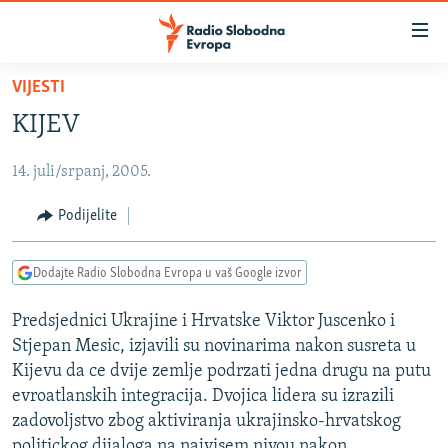
Dostupni
linkovi
Pređite
VIJESTI
na
VIJESTI
KIJEV
glavni
BOSNA I HERCEGOVINA
sadržaj
14. juli/srpanj, 2005.
SRBIJA
Pređite
na
KOSOVO
Podijelite
glavnu
CRNA GORA
navigaciju
Dodajte Radio Slobodna Evropa u vaš Google izvor
Pređite
VIZUELNO
na
Predsjednici Ukrajine i Hrvatske Viktor Juscenko i
PODCASTI
VIDEO
pretragu
Stjepan Mesic, izjavili su novinarima nakon susreta u
RAT U UKRAJINI
FOTOGALERIJE
Kijevu da ce dvije zemlje podrzati jedna drugu na putu
KINA NA BALKANU
evroatlanskih integracija. Dvojica lidera su izrazili
INFOGRAFIKE
zadovoljstvo zbog aktiviranja ukrajinsko-hrvatskog
RSE PRIČE IZ SVIJETA
politickog dijaloga na najvisem nivou nakon