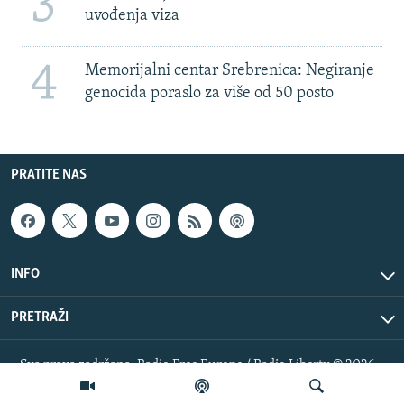
3
uvođenja viza
4
Memorijalni centar Srebrenica: Negiranje
genocida poraslo za više od 50 posto
PRATITE NAS
INFO
PRETRAŽI
Sva prava zadržana. Radio Free Europe / Radio Liberty © 2026
RFE/RL, Inc.