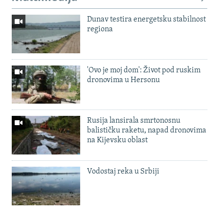
Dunav testira energetsku stabilnost
regiona
'Ovo je moj dom': Život pod ruskim
dronovima u Hersonu
Rusija lansirala smrtonosnu
balističku raketu, napad dronovima
na Kijevsku oblast
Vodostaj reka u Srbiji