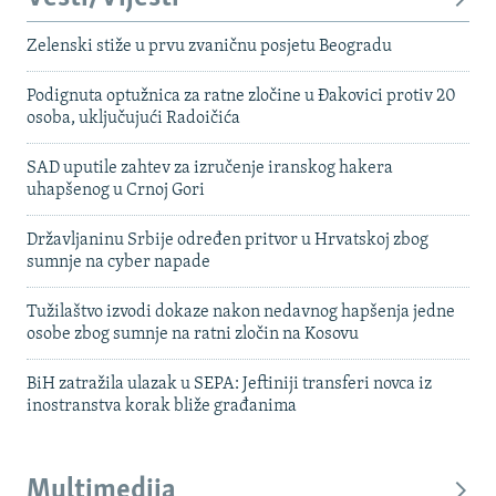
Zelenski stiže u prvu zvaničnu posjetu Beogradu
Podignuta optužnica za ratne zločine u Đakovici protiv 20
osoba, uključujući Radoičića
SAD uputile zahtev za izručenje iranskog hakera
uhapšenog u Crnoj Gori
Državljaninu Srbije određen pritvor u Hrvatskoj zbog
sumnje na cyber napade
Tužilaštvo izvodi dokaze nakon nedavnog hapšenja jedne
osobe zbog sumnje na ratni zločin na Kosovu
BiH zatražila ulazak u SEPA: Jeftiniji transferi novca iz
inostranstva korak bliže građanima
Multimedija