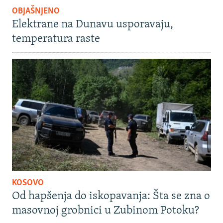
OBJAŠNJENO
Elektrane na Dunavu usporavaju,
temperatura raste
KOSOVO
Od hapšenja do iskopavanja: Šta se zna o
masovnoj grobnici u Zubinom Potoku?