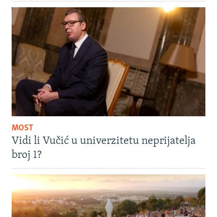
MOST
Vidi li Vučić u univerzitetu neprijatelja
broj 1?