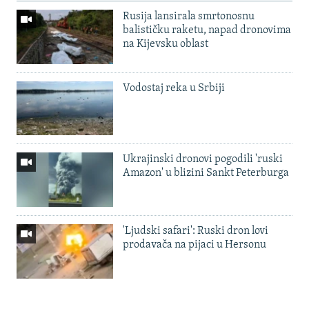
Rusija lansirala smrtonosnu
balističku raketu, napad dronovima
na Kijevsku oblast
Vodostaj reka u Srbiji
Ukrajinski dronovi pogodili 'ruski
Amazon' u blizini Sankt Peterburga
'Ljudski safari': Ruski dron lovi
prodavača na pijaci u Hersonu