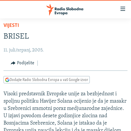
Dostupni
linkovi
Pređite
VIJESTI
na
VIJESTI
BRISEL
glavni
BOSNA I HERCEGOVINA
sadržaj
11. juli/srpanj, 2005.
SRBIJA
Pređite
na
KOSOVO
Podijelite
glavnu
CRNA GORA
navigaciju
Dodajte Radio Slobodna Evropa u vaš Google izvor
Pređite
VIZUELNO
na
Visoki predstavnik Evropske unije za bezbjednost i
PODCASTI
VIDEO
pretragu
spoljnu politiku Havijer Solana ocijenio je da je masakr
RAT U UKRAJINI
FOTOGALERIJE
u Srebrenici sramotni poraz medjunarodne zajednice.
KINA NA BALKANU
U izjavi povodom desete godisnjice zlocina nad
INFOGRAFIKE
Bosnjacima Srebrenice, Solana je istakao da je
RSE PRIČE IZ SVIJETA
Evropska unija naucila lekciju i da je masakr dijelom