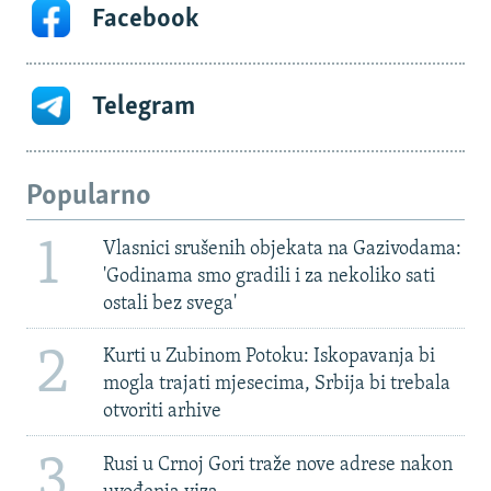
Facebook
Telegram
Popularno
1
Vlasnici srušenih objekata na Gazivodama:
'Godinama smo gradili i za nekoliko sati
ostali bez svega'
2
Kurti u Zubinom Potoku: Iskopavanja bi
mogla trajati mjesecima, Srbija bi trebala
otvoriti arhive
3
Rusi u Crnoj Gori traže nove adrese nakon