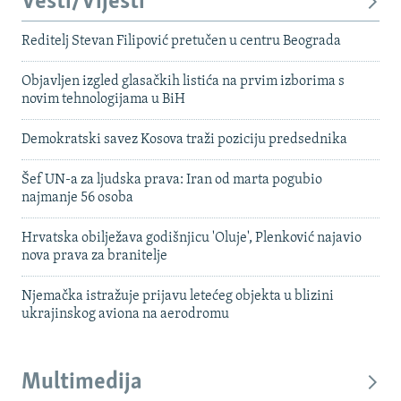
Vesti/Vijesti
Reditelj Stevan Filipović pretučen u centru Beograda
Objavljen izgled glasačkih listića na prvim izborima s
novim tehnologijama u BiH
Demokratski savez Kosova traži poziciju predsednika
Šef UN-a za ljudska prava: Iran od marta pogubio
najmanje 56 osoba
Hrvatska obilježava godišnjicu 'Oluje', Plenković najavio
nova prava za branitelje
Njemačka istražuje prijavu letećeg objekta u blizini
ukrajinskog aviona na aerodromu
Multimedija