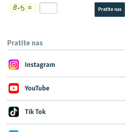
Pratite nas
Pratite nas
Instagram
YouTube
Tik Tok