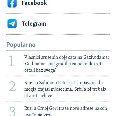
Facebook
Telegram
Popularno
1
Vlasnici srušenih objekata na Gazivodama:
'Godinama smo gradili i za nekoliko sati
ostali bez svega'
2
Kurti u Zubinom Potoku: Iskopavanja bi
mogla trajati mjesecima, Srbija bi trebala
otvoriti arhive
3
Rusi u Crnoj Gori traže nove adrese nakon
uvođenja viza