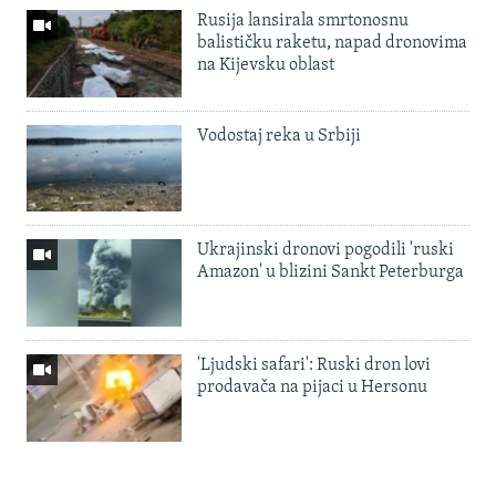
Rusija lansirala smrtonosnu
balističku raketu, napad dronovima
na Kijevsku oblast
Vodostaj reka u Srbiji
Ukrajinski dronovi pogodili 'ruski
Amazon' u blizini Sankt Peterburga
'Ljudski safari': Ruski dron lovi
prodavača na pijaci u Hersonu