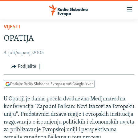
Dostupni
linkovi
Pređite
VIJESTI
na
VIJESTI
OPATIJA
glavni
BOSNA I HERCEGOVINA
sadržaj
4. juli/srpanj, 2005.
SRBIJA
Pređite
na
KOSOVO
Podijelite
glavnu
CRNA GORA
navigaciju
Dodajte Radio Slobodna Evropa u vaš Google izvor
Pređite
VIZUELNO
na
U Opatiji je danas pocela dvodnevna Medjunarodna
PODCASTI
VIDEO
pretragu
konferencija "Zapadni Balkan: Novi izazovi za Evropsku
RAT U UKRAJINI
FOTOGALERIJE
uniju". Predstavnici drzava regije i evropskih institucija
KINA NA BALKANU
razgovaraju o ispunjenju politickih i ekonomskih uvjeta
INFOGRAFIKE
za priblizavanje Evropskoj uniji i perspektivama
RSE PRIČE IZ SVIJETA
zemalja zapadnog Balkana u tom procesu.