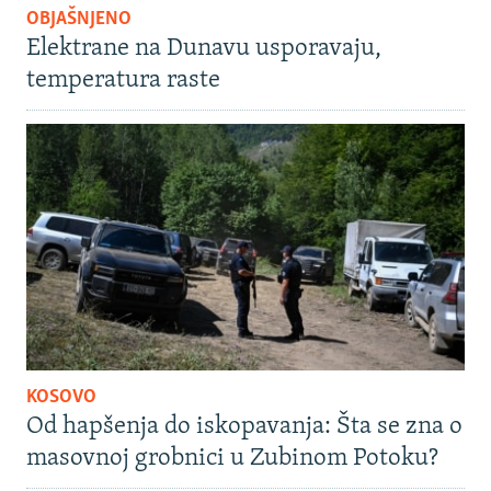
OBJAŠNJENO
Elektrane na Dunavu usporavaju,
temperatura raste
KOSOVO
Od hapšenja do iskopavanja: Šta se zna o
masovnoj grobnici u Zubinom Potoku?