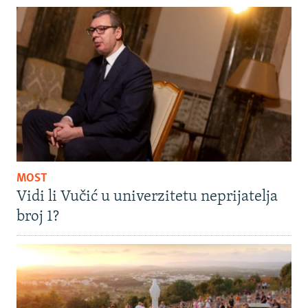
MOST
Vidi li Vučić u univerzitetu neprijatelja
broj 1?