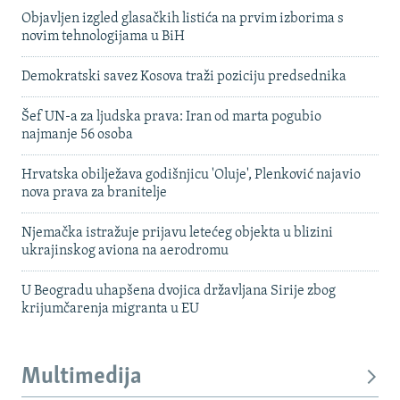
Objavljen izgled glasačkih listića na prvim izborima s
novim tehnologijama u BiH
Demokratski savez Kosova traži poziciju predsednika
Šef UN-a za ljudska prava: Iran od marta pogubio
najmanje 56 osoba
Hrvatska obilježava godišnjicu 'Oluje', Plenković najavio
nova prava za branitelje
Njemačka istražuje prijavu letećeg objekta u blizini
ukrajinskog aviona na aerodromu
U Beogradu uhapšena dvojica državljana Sirije zbog
krijumčarenja migranta u EU
Multimedija