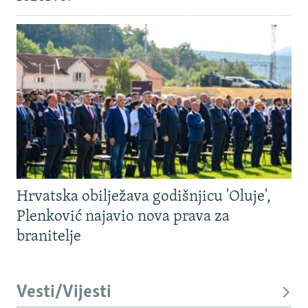
Hrvatska obilježava godišnjicu 'Oluje',
Plenković najavio nova prava za
branitelje
Vesti/Vijesti