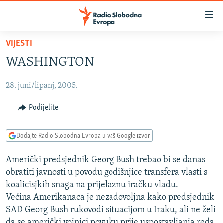
Dostupni
linkovi
Pređite
VIJESTI
na
VIJESTI
WASHINGTON
glavni
BOSNA I HERCEGOVINA
sadržaj
28. juni/lipanj, 2005.
SRBIJA
Pređite
na
KOSOVO
Podijelite
glavnu
CRNA GORA
navigaciju
Dodajte Radio Slobodna Evropa u vaš Google izvor
Pređite
VIZUELNO
na
Američki predsjednik Georg Bush trebao bi se danas
PODCASTI
VIDEO
pretragu
obratiti javnosti u povodu godišnjice transfera vlasti s
RAT U UKRAJINI
FOTOGALERIJE
koalicisjkih snaga na prijelaznu iračku vladu.
KINA NA BALKANU
Većina Amerikanaca je nezadovoljna kako predsjednik
INFOGRAFIKE
SAD Georg Bush rukovodi situacijom u Iraku, ali ne želi
RSE PRIČE IZ SVIJETA
da se američki vojnici povuku prije uspostavljanja reda