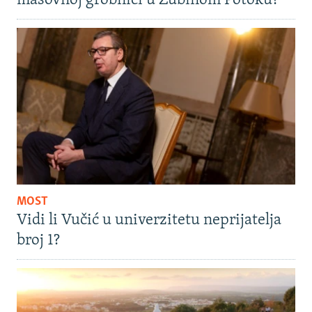
masovnoj grobnici u Zubinom Potoku?
MOST
Vidi li Vučić u univerzitetu neprijatelja
broj 1?