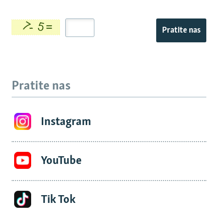
Pratite nas
Pratite nas
Instagram
YouTube
Tik Tok