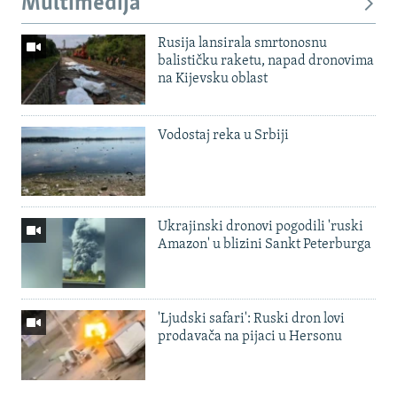
Multimedija
Rusija lansirala smrtonosnu
balističku raketu, napad dronovima
na Kijevsku oblast
Vodostaj reka u Srbiji
Ukrajinski dronovi pogodili 'ruski
Amazon' u blizini Sankt Peterburga
'Ljudski safari': Ruski dron lovi
prodavača na pijaci u Hersonu