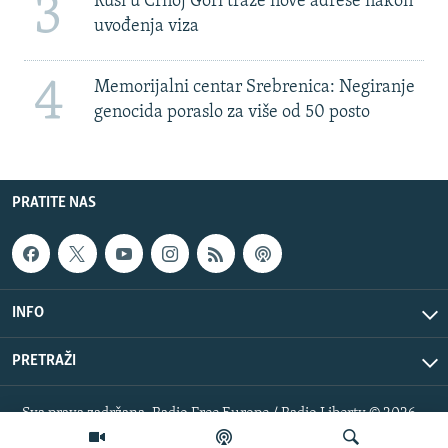
3
Rusi u Crnoj Gori traže nove adrese nakon
uvođenja viza
4
Memorijalni centar Srebrenica: Negiranje
genocida poraslo za više od 50 posto
PRATITE NAS
INFO
PRETRAŽI
Sva prava zadržana. Radio Free Europe / Radio Liberty © 2026
RFE/RL, Inc.