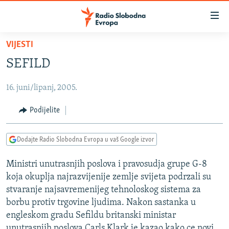
Dostupni
linkovi
Pređite
VIJESTI
na
VIJESTI
SEFILD
glavni
BOSNA I HERCEGOVINA
sadržaj
16. juni/lipanj, 2005.
SRBIJA
Pređite
na
KOSOVO
Podijelite
glavnu
CRNA GORA
navigaciju
Dodajte Radio Slobodna Evropa u vaš Google izvor
Pređite
VIZUELNO
na
Ministri unutrasnjih poslova i pravosudja grupe G-8
PODCASTI
VIDEO
pretragu
koja okuplja najrazvijenije zemlje svijeta podrzali su
RAT U UKRAJINI
FOTOGALERIJE
stvaranje najsavremenijeg tehnoloskog sistema za
KINA NA BALKANU
borbu protiv trgovine ljudima. Nakon sastanka u
INFOGRAFIKE
engleskom gradu Sefildu britanski ministar
RSE PRIČE IZ SVIJETA
unutrasnjih poslova Carls Klark je kazao kako ce novi