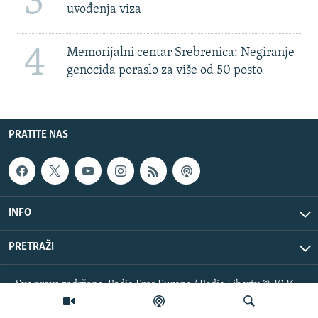
3
uvođenja viza
4
Memorijalni centar Srebrenica: Negiranje
genocida poraslo za više od 50 posto
PRATITE NAS
INFO
PRETRAŽI
Sva prava zadržana. Radio Free Europe / Radio Liberty © 2026
RFE/RL, Inc.