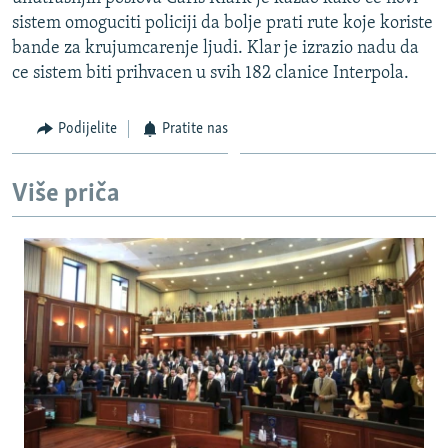
ISPRIČAJ MI
sistem omoguciti policiji da bolje prati rute koje koriste
bande za krujumcarenje ljudi. Klar je izrazio nadu da
DNEVNO@RSE
ce sistem biti prihvacen u svih 182 clanice Interpola.
SPECIJALI RSE
VIŠE OD NASLOVA
Podijelite
Pratite nas
PRATITE NAS
GENOCID U SREBRENICI
Više priča
POPLAVE I KLIZIŠTA U BIH 2024.
TV LIBERTY
Sve RFE/RL stranice
POST SCRIPTUM
MOJA EVROPA
TRI DECENIJE OD RATA U BIH
SVE KARTE DEJTONA
NASTANAK I RASPAD JUGOSLAVIJE