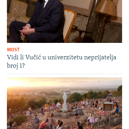
MOST
Vidi li Vučić u univerzitetu neprijatelja
broj 1?