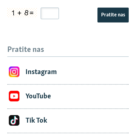
Pratite nas
Pratite nas
Instagram
YouTube
Tik Tok