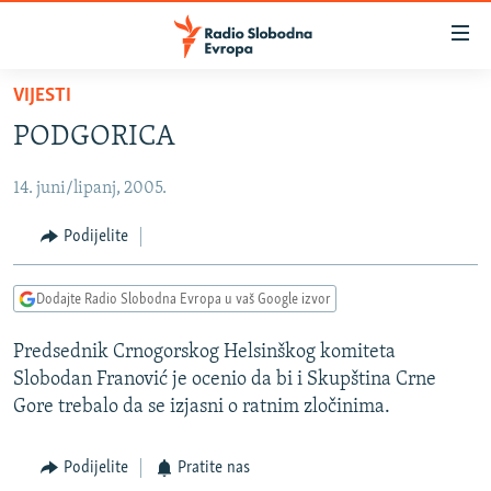
Dostupni
linkovi
Pređite
VIJESTI
na
VIJESTI
PODGORICA
glavni
BOSNA I HERCEGOVINA
sadržaj
14. juni/lipanj, 2005.
SRBIJA
Pređite
na
KOSOVO
Podijelite
glavnu
CRNA GORA
navigaciju
Dodajte Radio Slobodna Evropa u vaš Google izvor
Pređite
VIZUELNO
na
Predsednik Crnogorskog Helsinškog komiteta
PODCASTI
VIDEO
pretragu
Slobodan Franović je ocenio da bi i Skupština Crne
RAT U UKRAJINI
FOTOGALERIJE
Gore trebalo da se izjasni o ratnim zločinima.
KINA NA BALKANU
INFOGRAFIKE
Podijelite
Pratite nas
RSE PRIČE IZ SVIJETA