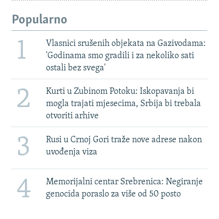
Popularno
1
Vlasnici srušenih objekata na Gazivodama:
'Godinama smo gradili i za nekoliko sati
ostali bez svega'
2
Kurti u Zubinom Potoku: Iskopavanja bi
mogla trajati mjesecima, Srbija bi trebala
otvoriti arhive
3
Rusi u Crnoj Gori traže nove adrese nakon
uvođenja viza
4
Memorijalni centar Srebrenica: Negiranje
genocida poraslo za više od 50 posto