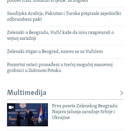
ponovo traži 'dodatno vrijeme' za dogovor
Saudijska Arabija, Pakistan i Turska potpisale zajednički
odbrambeni pakt
Zelenski u Beogradu, Vučić kaže da nisu razgovarali o
vojnoj saradnji
Zelenski stigao u Beograd, susreo se sa Vučićem
Posmrtni ostaci pronađeni u trećoj mogućoj masovnoj
grobnici u Zubinom Potoku
Multimedija
Prva poseta Zelenskog Beogradu:
Najava jačanja saradnje Srbije i
Ukrajine