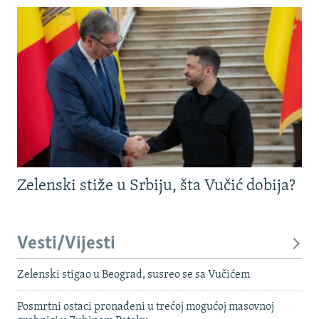
Zelenski stiže u Srbiju, šta Vučić dobija?
Vesti/Vijesti
Zelenski stigao u Beograd, susreo se sa Vučićem
Posmrtni ostaci pronađeni u trećoj mogućoj masovnoj