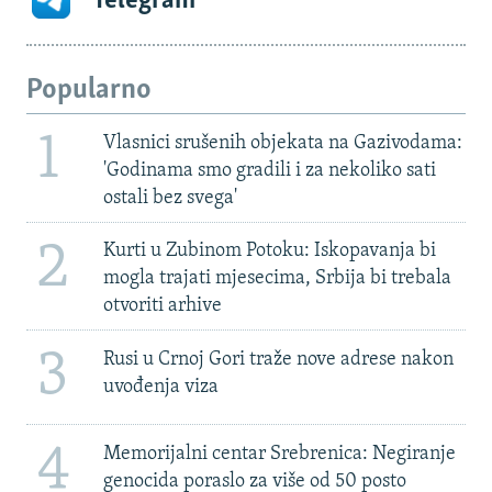
Telegram
Popularno
1
Vlasnici srušenih objekata na Gazivodama:
'Godinama smo gradili i za nekoliko sati
ostali bez svega'
2
Kurti u Zubinom Potoku: Iskopavanja bi
mogla trajati mjesecima, Srbija bi trebala
otvoriti arhive
3
Rusi u Crnoj Gori traže nove adrese nakon
uvođenja viza
4
Memorijalni centar Srebrenica: Negiranje
genocida poraslo za više od 50 posto