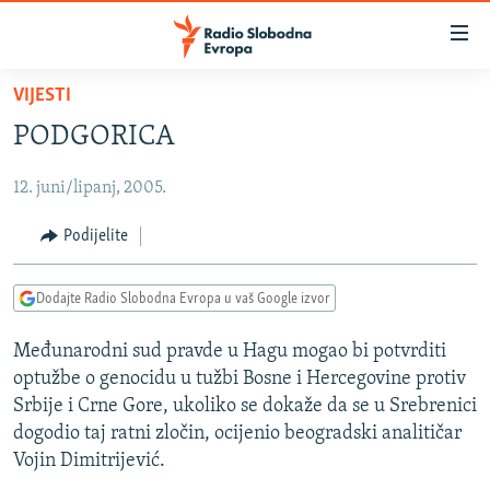
Dostupni
linkovi
Pređite
VIJESTI
na
VIJESTI
PODGORICA
glavni
BOSNA I HERCEGOVINA
sadržaj
12. juni/lipanj, 2005.
SRBIJA
Pređite
na
KOSOVO
Podijelite
glavnu
CRNA GORA
navigaciju
Dodajte Radio Slobodna Evropa u vaš Google izvor
Pređite
VIZUELNO
na
Međunarodni sud pravde u Hagu mogao bi potvrditi
PODCASTI
VIDEO
pretragu
optužbe o genocidu u tužbi Bosne i Hercegovine protiv
RAT U UKRAJINI
FOTOGALERIJE
Srbije i Crne Gore, ukoliko se dokaže da se u Srebrenici
KINA NA BALKANU
dogodio taj ratni zločin, ocijenio beogradski analitičar
INFOGRAFIKE
Vojin Dimitrijević.
RSE PRIČE IZ SVIJETA