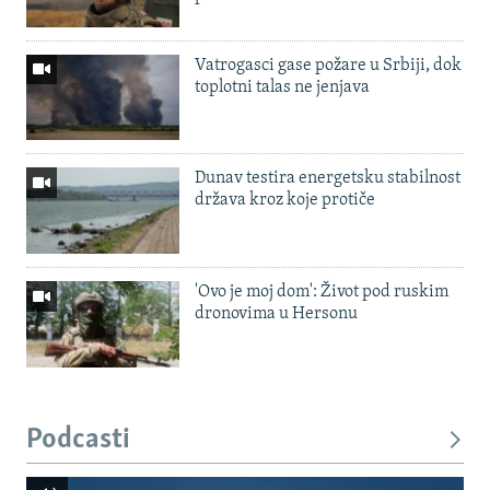
Vatrogasci gase požare u Srbiji, dok
toplotni talas ne jenjava
Dunav testira energetsku stabilnost
država kroz koje protiče
'Ovo je moj dom': Život pod ruskim
dronovima u Hersonu
Podcasti