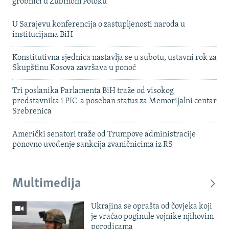
grobnici u Zubinom Potoku
U Sarajevu konferencija o zastupljenosti naroda u
institucijama BiH
Konstitutivna sjednica nastavlja se u subotu, ustavni rok za
Skupštinu Kosova završava u ponoć
Tri poslanika Parlamenta BiH traže od visokog
predstavnika i PIC-a poseban status za Memorijalni centar
Srebrenica
Američki senatori traže od Trumpove administracije
ponovno uvođenje sankcija zvaničnicima iz RS
Multimedija
Ukrajina se oprašta od čovjeka koji
je vraćao poginule vojnike njihovim
porodicama