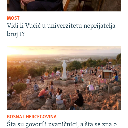
MOST
Vidi li Vučić u univerzitetu neprijatelja
broj 1?
BOSNA I HERCEGOVINA
Šta su govorili zvaničnici, a šta se zna o