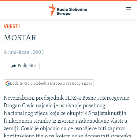
Dostupni
linkovi
Pređite
VIJESTI
na
VIJESTI
MOSTAR
glavni
BOSNA I HERCEGOVINA
sadržaj
9. juni/lipanj, 2005.
SRBIJA
Pređite
na
KOSOVO
Podijelite
glavnu
CRNA GORA
navigaciju
Dodajte Radio Slobodna Evropa u vaš Google izvor
Pređite
VIZUELNO
na
Novoizabrani predsjednik HDZ-a Bosne i Hercegovine
PODCASTI
VIDEO
pretragu
Dragan Covic najavio je osnivanje posebnog
RAT U UKRAJINI
FOTOGALERIJE
Nacionalnog vijeca koje ce okupiti 45 najistaknutijih
KINA NA BALKANU
funkcionera stranke iz izvrsne i zakonodavne vlasti u
INFOGRAFIKE
zemlji. Covic je objasnio da ce ovo vijece biti zapravo
RSE PRIČE IZ SVIJETA
kordinaciono tijelo na kojem ce se dogovarati strateska