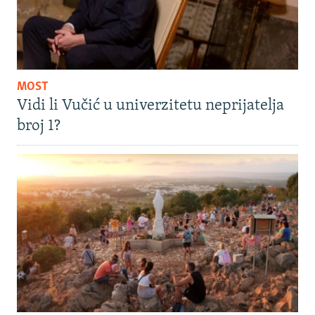
MOST
Vidi li Vučić u univerzitetu neprijatelja
broj 1?