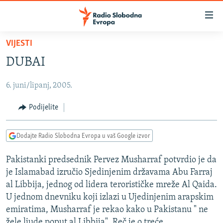
Dostupni
linkovi
Pređite
VIJESTI
na
VIJESTI
DUBAI
glavni
BOSNA I HERCEGOVINA
sadržaj
6. juni/lipanj, 2005.
SRBIJA
Pređite
na
KOSOVO
Podijelite
glavnu
CRNA GORA
navigaciju
Dodajte Radio Slobodna Evropa u vaš Google izvor
Pređite
VIZUELNO
na
Pakistanki predsednik Pervez Musharraf potvrdio je da
PODCASTI
VIDEO
pretragu
je Islamabad izručio Sjedinjenim državama Abu Farraj
RAT U UKRAJINI
FOTOGALERIJE
al Libbija, jednog od lidera terorističke mreže Al Qaida.
KINA NA BALKANU
U jednom dnevniku koji izlazi u Ujedinjenim arapskim
INFOGRAFIKE
emiratima, Musharraf je rekao kako u Pakistanu " ne
RSE PRIČE IZ SVIJETA
žele ljude poput al Libbija". Reč je o treće