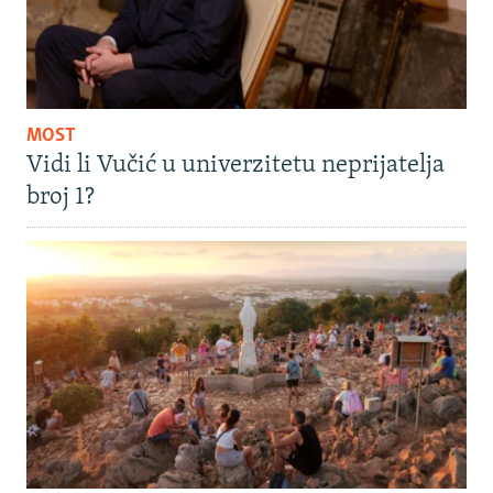
MOST
Vidi li Vučić u univerzitetu neprijatelja
broj 1?