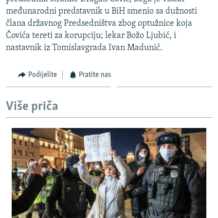
ISPRIČAJ MI
međunarodni predstavnik u BiH smenio sa dužnosti
člana državnog Predsedništva zbog optužnice koja
DNEVNO@RSE
Čovića tereti za korupciju; lekar Božo Ljubić, i
SPECIJALI RSE
nastavnik iz Tomislavgrada Ivan Madunić.
VIŠE OD NASLOVA
PRATITE NAS
Podijelite
Pratite nas
GENOCID U SREBRENICI
POPLAVE I KLIZIŠTA U BIH 2024.
Više priča
TV LIBERTY
Sve RFE/RL stranice
POST SCRIPTUM
MOJA EVROPA
TRI DECENIJE OD RATA U BIH
SVE KARTE DEJTONA
NASTANAK I RASPAD JUGOSLAVIJE