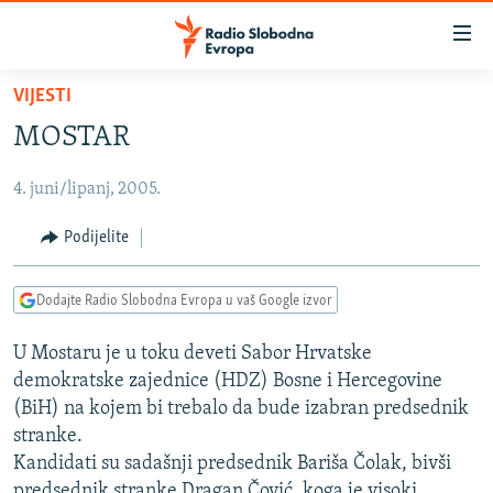
Dostupni
linkovi
Pređite
VIJESTI
na
VIJESTI
MOSTAR
glavni
BOSNA I HERCEGOVINA
sadržaj
4. juni/lipanj, 2005.
SRBIJA
Pređite
na
KOSOVO
Podijelite
glavnu
CRNA GORA
navigaciju
Dodajte Radio Slobodna Evropa u vaš Google izvor
Pređite
VIZUELNO
na
U Mostaru je u toku deveti Sabor Hrvatske
PODCASTI
VIDEO
pretragu
demokratske zajednice (HDZ) Bosne i Hercegovine
RAT U UKRAJINI
FOTOGALERIJE
(BiH) na kojem bi trebalo da bude izabran predsednik
KINA NA BALKANU
stranke.
INFOGRAFIKE
Kandidati su sadašnji predsednik Bariša Čolak, bivši
RSE PRIČE IZ SVIJETA
predsednik stranke Dragan Čović, koga je visoki