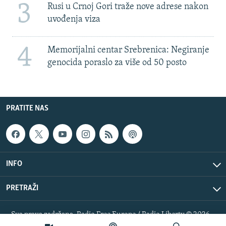
3
Rusi u Crnoj Gori traže nove adrese nakon
uvođenja viza
4
Memorijalni centar Srebrenica: Negiranje
genocida poraslo za više od 50 posto
PRATITE NAS
INFO
PRETRAŽI
Sva prava zadržana. Radio Free Europe / Radio Liberty © 2026
RFE/RL, Inc.