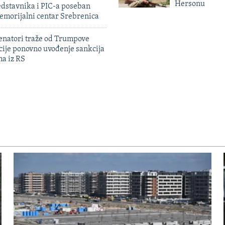
Hersonu
edstavnika i PIC-a poseban
emorijalni centar Srebrenica
enatori traže od Trumpove
cije ponovno uvođenje sankcija
ma iz RS