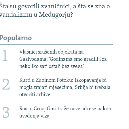
Šta su govorili zvaničnici, a šta se zna o
vandalizmu u Međugorju?
Popularno
1
Vlasnici srušenih objekata na
Gazivodama: 'Godinama smo gradili i za
nekoliko sati ostali bez svega'
2
Kurti u Zubinom Potoku: Iskopavanja bi
mogla trajati mjesecima, Srbija bi trebala
otvoriti arhive
3
Rusi u Crnoj Gori traže nove adrese nakon
uvođenja viza