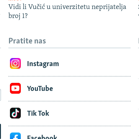
Vidi li Vučić u univerzitetu neprijatelja
?
broj 1?
Pratite nas
Instagram
YouTube
Tik Tok
Facebook