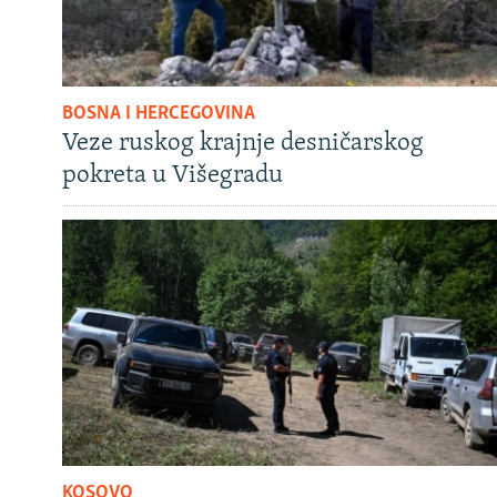
BOSNA I HERCEGOVINA
Veze ruskog krajnje desničarskog
pokreta u Višegradu
KOSOVO