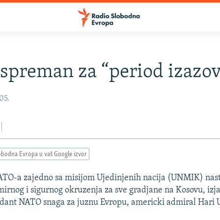
preman za “period izazov
005.
obodna Evropa u vaš Google izvor
ATO-a zajedno sa misijom Ujedinjenih nacija (UNMIK) nast
mirnog i sigurnog okruzenja za sve gradjane na Kosovu, izja
dant NATO snaga za juznu Evropu, americki admiral Hari U