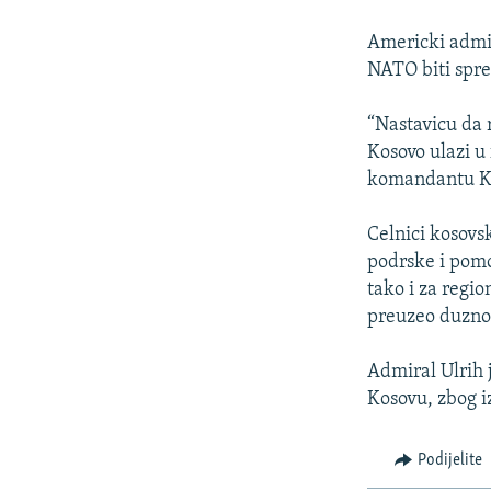
ISPRIČAJ MI
DNEVNO@RSE
Americki admir
NATO biti spre
SPECIJALI RSE
VIŠE OD NASLOVA
“Nastavicu da 
Kosovo ulazi u 
GENOCID U SREBRENICI
komandantu KF
POPLAVE I KLIZIŠTA U BIH 2024.
Celnici kosovs
TV LIBERTY
podrske i pomo
POST SCRIPTUM
tako i za regi
preuzeo duzno
MOJA EVROPA
TRI DECENIJE OD RATA U BIH
Admiral Ulrih j
SVE KARTE DEJTONA
Kosovu, zbog 
NASTANAK I RASPAD JUGOSLAVIJE
Podijelite