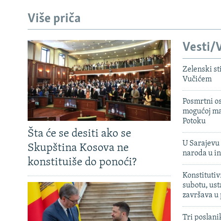
Više priča
Vesti/V
Zelenski st
Vučićem
Posmrtni os
mogućoj ma
Potoku
Šta će se desiti ako se
U Sarajevu 
Skupština Kosova ne
naroda u in
konstituiše do ponoći?
Konstitutiv
subotu, ust
završava u
Tri poslani