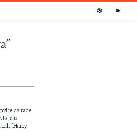
a”
avice da rade
vio je u
lrih (Harry