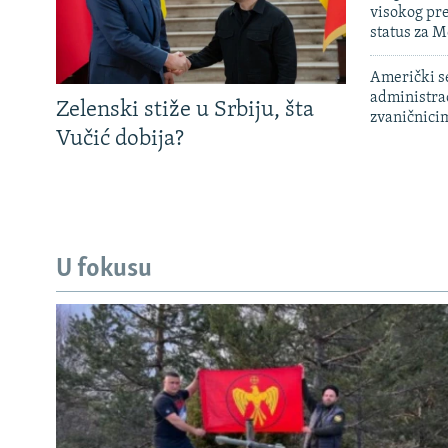
visokog pr
status za M
Američki s
administra
Zelenski stiže u Srbiju, šta
zvaničnici
Vučić dobija?
U fokusu