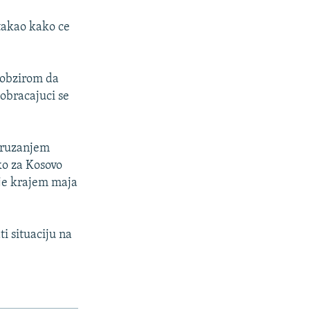
stakao kako ce
s obzirom da
 obracajuci se
 pruzanjem
ko za Kosovo
 je krajem maja
i situaciju na