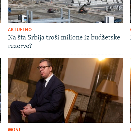
AKTUELNO
Na šta Srbija troši milione iz budžetske
rezerve?
MOST