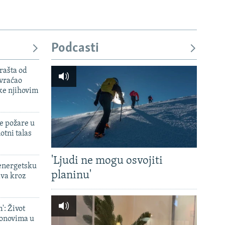
Podcasti
rašta od
 vraćao
ke njihovim
e požare u
otni talas
'Ljudi ne mogu osvojiti
 energetsku
planinu'
ava kroz
': Život
onovima u