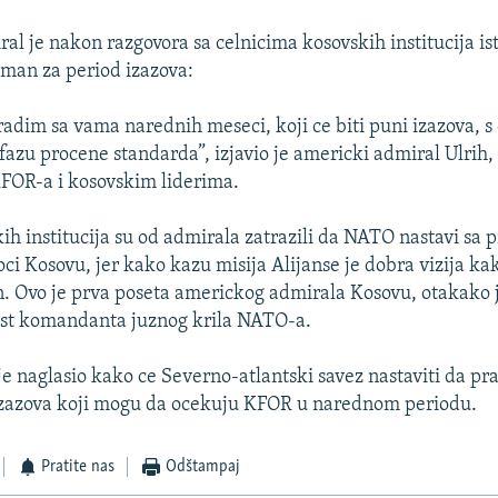
al je nakon razgovora sa celnicima kosovskih institucija i
man za period izazova:
radim sa vama narednih meseci, koji ce biti puni izazova, 
fazu procene standarda”, izjavio je americki admiral Ulrih,
OR-a i kosovskim liderima.
kih institucija su od admirala zatrazili da NATO nastavi sa
ci Kosovu, jer kako kazu misija Alijanse je dobra vizija ka
on. Ovo je prva poseta americkog admirala Kosovu, otakako
st komandanta juznog krila NATO-a.
e naglasio kako ce Severno-atlantski savez nastaviti da prat
izazova koji mogu da ocekuju KFOR u narednom periodu.
Pratite nas
Odštampaj