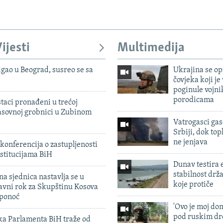
ijesti
Multimedija
igao u Beograd, susreo se sa
Ukrajina se op
čovjeka koji je
poginule vojni
porodicama
taci pronađeni u trećoj
sovnoj grobnici u Zubinom
Vatrogasci gas
Srbiji, dok topl
ne jenjava
konferencija o zastupljenosti
stitucijama BiH
Dunav testira
stabilnost drž
na sjednica nastavlja se u
koje protiče
avni rok za Skupštinu Kosova
 ponoć
'Ovo je moj dom
pod ruskim dr
ka Parlamenta BiH traže od