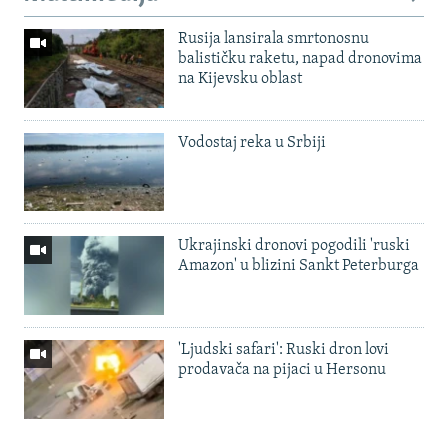
Rusija lansirala smrtonosnu
balističku raketu, napad dronovima
na Kijevsku oblast
Vodostaj reka u Srbiji
Ukrajinski dronovi pogodili 'ruski
Amazon' u blizini Sankt Peterburga
'Ljudski safari': Ruski dron lovi
prodavača na pijaci u Hersonu