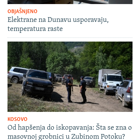
OBJAŠNJENO
Elektrane na Dunavu usporavaju,
temperatura raste
KOSOVO
Od hapšenja do iskopavanja: Šta se zna o
masovnoj grobnici u Zubinom Potoku?