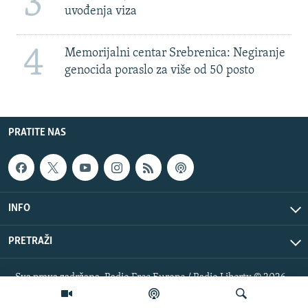
3
uvođenja viza
4
Memorijalni centar Srebrenica: Negiranje
genocida poraslo za više od 50 posto
PRATITE NAS
INFO
PRETRAŽI
Sva prava zadržana. Radio Free Europe / Radio Liberty © 2026
RFE/RL, Inc.