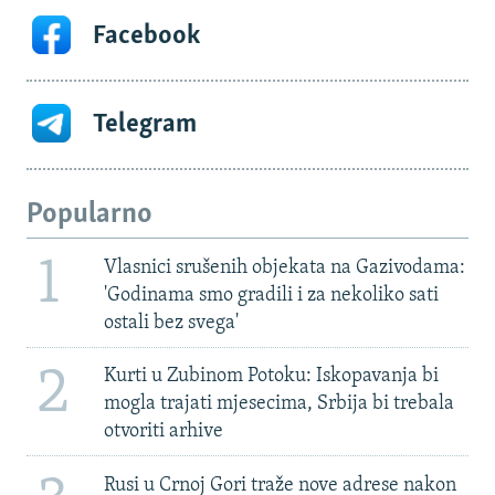
Facebook
Telegram
Popularno
1
Vlasnici srušenih objekata na Gazivodama:
'Godinama smo gradili i za nekoliko sati
ostali bez svega'
2
Kurti u Zubinom Potoku: Iskopavanja bi
mogla trajati mjesecima, Srbija bi trebala
otvoriti arhive
Rusi u Crnoj Gori traže nove adrese nakon