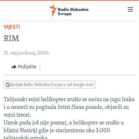
Dostupni
linkovi
Pređite
VIJESTI
na
VIJESTI
RIM
glavni
BOSNA I HERCEGOVINA
sadržaj
31. maj/svibanj, 2005.
SRBIJA
Pređite
na
KOSOVO
Podijelite
glavnu
CRNA GORA
navigaciju
Dodajte Radio Slobodna Evropa u vaš Google izvor
Pređite
VIZUELNO
na
Talijanski vojni helikopter srušio se noćas na jugu Iraka
PODCASTI
VIDEO
pretragu
i u nesreći su poginula četiri člana posade, objavili su
RAT U UKRAJINI
FOTOGALERIJE
vojni izvori.
KINA NA BALKANU
Uzrok pada još nije poznat, a helikopter se srušio u
INFOGRAFIKE
blizini Nasiriji gdje je stacionirano oko 3.000
RSE PRIČE IZ SVIJETA
talijanskih vojnika.