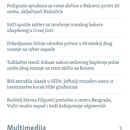
Podignuta optužnica za ratne zločine u Đakovici protiv 20
osoba, uključujući Radoičića
SAD uputile zahtev za izručenje iranskog hakera
uhapšenog u Crnoj Gori
Državljaninu Srbije određen pritvor u Hrvatskoj zbog
sumnje na cyber napade
Tužilaštvo izvodi dokaze nakon nedavnog hapšenja jedne
osobe zbog sumnje na ratni zločin na Kosovu
BiH zatražila ulazak u SEPA: Jeftiniji transferi novca iz
inostranstva korak bliže građanima
Reditelj Stevan Filipović pretučen u centru Beograda,
Vučić osudio napad i traži kažnjavanje odgovornih
Multimedija