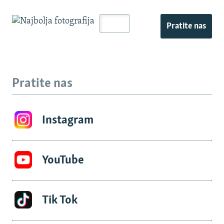
Pratite nas
Pratite nas
Instagram
YouTube
Tik Tok