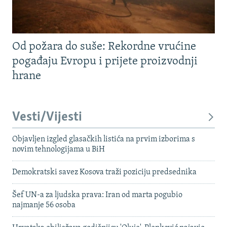
Od požara do suše: Rekordne vrućine
pogađaju Evropu i prijete proizvodnji
hrane
Vesti/Vijesti
Objavljen izgled glasačkih listića na prvim izborima s
novim tehnologijama u BiH
Demokratski savez Kosova traži poziciju predsednika
Šef UN-a za ljudska prava: Iran od marta pogubio
najmanje 56 osoba