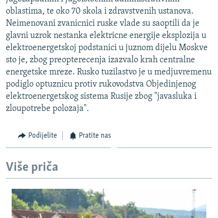
ISPRIČAJ MI
oblastima, te oko 70 skola i zdravstvenih ustanova.
Neimenovani zvanicnici ruske vlade su saoptili da je
DNEVNO@RSE
glavni uzrok nestanka elektricne energije eksplozija u
SPECIJALI RSE
elektroenergetskoj podstanici u juznom dijelu Moskve
sto je, zbog preopterecenja izazvalo krah centralne
VIŠE OD NASLOVA
PRATITE NAS
energetske mreze. Rusko tuzilastvo je u medjuvremenu
GENOCID U SREBRENICI
podiglo optuznicu protiv rukovodstva Objedinjenog
elektroenergetskog sistema Rusije zbog "javasluka i
POPLAVE I KLIZIŠTA U BIH 2024.
zloupotrebe polozaja".
TV LIBERTY
Sve RFE/RL stranice
POST SCRIPTUM
Podijelite
Pratite nas
MOJA EVROPA
Više priča
TRI DECENIJE OD RATA U BIH
SVE KARTE DEJTONA
NASTANAK I RASPAD JUGOSLAVIJE