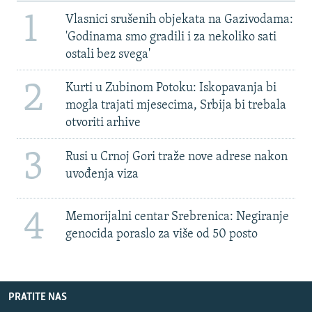
1
Vlasnici srušenih objekata na Gazivodama:
'Godinama smo gradili i za nekoliko sati
ostali bez svega'
2
Kurti u Zubinom Potoku: Iskopavanja bi
mogla trajati mjesecima, Srbija bi trebala
otvoriti arhive
3
Rusi u Crnoj Gori traže nove adrese nakon
uvođenja viza
4
Memorijalni centar Srebrenica: Negiranje
genocida poraslo za više od 50 posto
PRATITE NAS