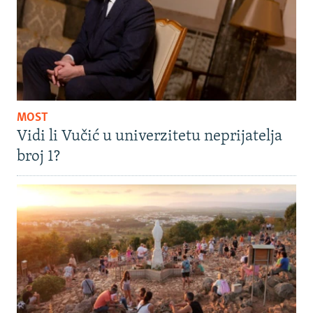
MOST
Vidi li Vučić u univerzitetu neprijatelja
broj 1?