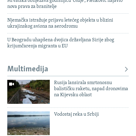
Hrvatska obilježava godišnjicu 'Oluje', Plenković najavio
nova prava za branitelje
Njemačka istražuje prijavu letećeg objekta u blizini
ukrajinskog aviona na aerodromu
U Beogradu uhapšena dvojica državljana Sirije zbog
krijumčarenja migranta u EU
Multimedija
Rusija lansirala smrtonosnu
balističku raketu, napad dronovima
na Kijevsku oblast
Vodostaj reka u Srbiji