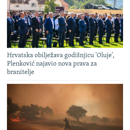
Hrvatska obilježava godišnjicu 'Oluje',
Plenković najavio nova prava za
branitelje