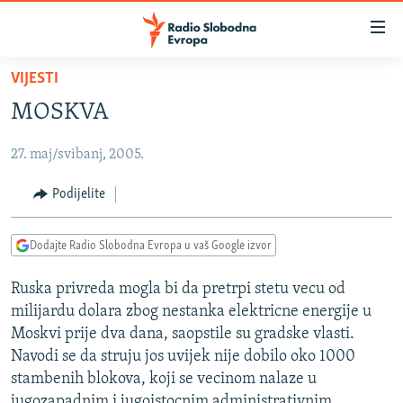
Dostupni
linkovi
Pređite
VIJESTI
na
VIJESTI
MOSKVA
glavni
BOSNA I HERCEGOVINA
sadržaj
27. maj/svibanj, 2005.
SRBIJA
Pređite
na
KOSOVO
Podijelite
glavnu
CRNA GORA
navigaciju
Dodajte Radio Slobodna Evropa u vaš Google izvor
Pređite
VIZUELNO
na
Ruska privreda mogla bi da pretrpi stetu vecu od
PODCASTI
VIDEO
pretragu
milijardu dolara zbog nestanka elektricne energije u
RAT U UKRAJINI
FOTOGALERIJE
Moskvi prije dva dana, saopstile su gradske vlasti.
KINA NA BALKANU
Navodi se da struju jos uvijek nije dobilo oko 1000
INFOGRAFIKE
stambenih blokova, koji se vecinom nalaze u
RSE PRIČE IZ SVIJETA
jugozapadnim i jugoistocnim administrativnim