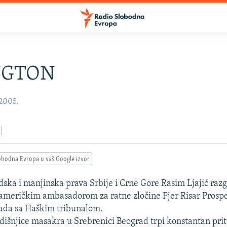
NGTON
 2005.
obodna Evropa u vaš Google izvor
udska i manjinska prava Srbije i Crne Gore Rasim Ljajić raz
 američkim ambasadorom za ratne zločine Pjer Risar Prosp
rada sa Haškim tribunalom.
dišnjice masakra u Srebrenici Beograd trpi konstantan prit