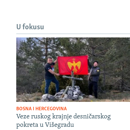
U fokusu
BOSNA I HERCEGOVINA
Veze ruskog krajnje desničarskog
pokreta u Višegradu