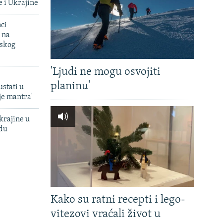
e i Ukrajine
mci
 na
uskog
'Ljudi ne mogu osvojiti
planinu'
ustati u
je mantra'
krajine u
adu
Kako su ratni recepti i lego-
vitezovi vraćali život u