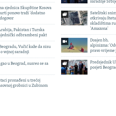
saradnje Srbij
vna sjednica Skupštine Kosova
urti ponovo traži 'dodatno
Satelitski sni
 dogovor
otkrivaju štetu
skladištima r
'Amazona'
rabija, Pakistan i Turska
zajednički odbrambeni pakt
Doajen bh.
alpinizma: 'Od
Beogradu, Vučić kaže da nisu
pravo vrijeme 
 o vojnoj saradnji
Predsjednik U
igao u Beograd, susreo se sa
posjeti Beogr
taci pronađeni u trećoj
sovnoj grobnici u Zubinom