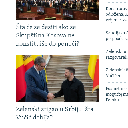
Konstituti
odložena, K
vrijeme' za
Šta će se desiti ako se
Saudijska A
Skupština Kosova ne
potpisale 
konstituiše do ponoći?
Zelenski u 
razgovarali
Zelenski st
Vučićem
Posmrtni os
mogućoj ma
Potoku
Zelenski stigao u Srbiju, šta
Vučić dobija?