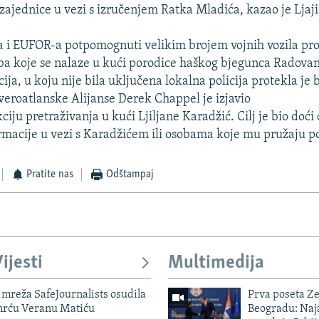
jednice u vezi s izručenjem Ratka Mladića, kazao je Ljaji
 i EUFOR-a potpomognuti velikim brojem vojnih vozila prov
oba koje se nalaze u kući porodice haškog bjegunca Radova
ja, u koju nije bila uključena lokalna policija protekla je 
everoatlanske Alijanse Derek Chappel je izjavio
ciju pretraživanja u kući Ljiljane Karadžić. Cilj je bio doć
ormacije u vezi s Karadžićem ili osobama koje mu pružaju p
Pratite nas
Odštampaj
ijesti
Multimedija
mreža SafeJournalists osudila
Prva poseta Z
smrću Veranu Matiću
Beogradu: Naja