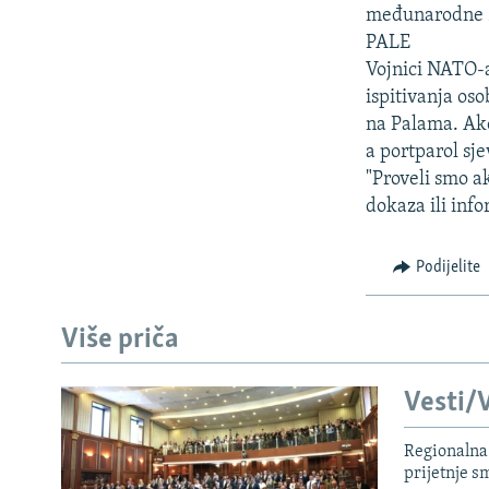
ISPRIČAJ MI
međunarodne za
DNEVNO@RSE
PALE
Vojnici NATO-a
SPECIJALI RSE
ispitivanja os
VIŠE OD NASLOVA
na Palama. Akci
a portparol sj
GENOCID U SREBRENICI
"Proveli smo ak
POPLAVE I KLIZIŠTA U BIH 2024.
dokaza ili inf
TV LIBERTY
Podijelite
POST SCRIPTUM
MOJA EVROPA
Više priča
TRI DECENIJE OD RATA U BIH
SVE KARTE DEJTONA
Vesti/V
NASTANAK I RASPAD JUGOSLAVIJE
Regionalna 
prijetnje 