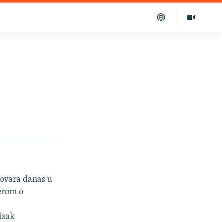
govara danas u
erom o
isak