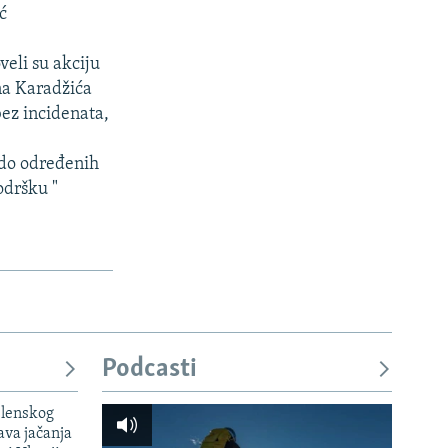
ć
eli su akciju
na Karadžića
bez incidenata,
i do određenih
odršku "
Podcasti
elenskog
va jačanja