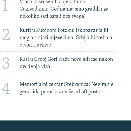
1
Vlasnici srušenih objekata na
Gazivodama: 'Godinama smo gradili i za
nekoliko sati ostali bez svega'
2
Kurti u Zubinom Potoku: Iskopavanja bi
mogla trajati mjesecima, Srbija bi trebala
otvoriti arhive
3
Rusi u Crnoj Gori traže nove adrese nakon
uvođenja viza
4
Memorijalni centar Srebrenica: Negiranje
genocida poraslo za više od 50 posto