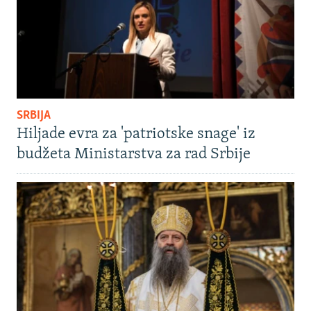
SRBIJA
Hiljade evra za 'patriotske snage' iz
budžeta Ministarstva za rad Srbije