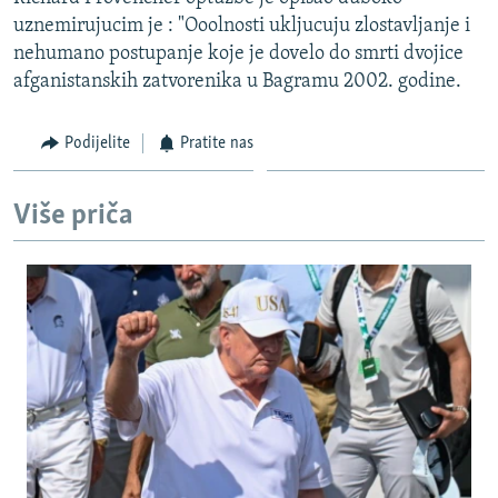
ISPRIČAJ MI
uznemirujucim je : "Ooolnosti ukljucuju zlostavljanje i
nehumano postupanje koje je dovelo do smrti dvojice
DNEVNO@RSE
afganistanskih zatvorenika u Bagramu 2002. godine.
SPECIJALI RSE
VIŠE OD NASLOVA
Podijelite
Pratite nas
PRATITE NAS
GENOCID U SREBRENICI
Više priča
POPLAVE I KLIZIŠTA U BIH 2024.
TV LIBERTY
Sve RFE/RL stranice
POST SCRIPTUM
MOJA EVROPA
TRI DECENIJE OD RATA U BIH
SVE KARTE DEJTONA
NASTANAK I RASPAD JUGOSLAVIJE