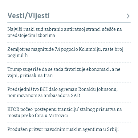
Vesti/Vijesti
Najviši ruski sud zabranio antiratnoj stranci učešće na
predstojećim izborima
Zemljotres magnitude 7.4 pogodio Kolumbiju, raste broj
poginulih
Trump sugeriše da se sada favorizuje ekonomski, a ne
vojni, pritisak na Iran
Predsjedništvo BiH dalo agreman Ronaldu Johnsonu,
nominovanom za ambasadora SAD
KFOR počeo 'postepenu tranziciju' stalnog prisustva na
mostu preko Ibra u Mitrovici
Produžen pritvor navodnim ruskim agentima u Srbiji