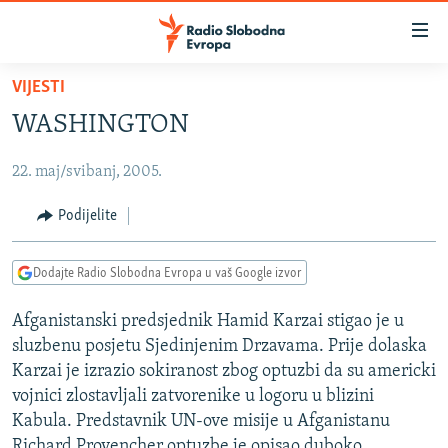
Dostupni
linkovi
Pređite
VIJESTI
na
VIJESTI
WASHINGTON
glavni
BOSNA I HERCEGOVINA
sadržaj
22. maj/svibanj, 2005.
SRBIJA
Pređite
na
KOSOVO
Podijelite
glavnu
CRNA GORA
navigaciju
Dodajte Radio Slobodna Evropa u vaš Google izvor
Pređite
VIZUELNO
na
Afganistanski predsjednik Hamid Karzai stigao je u
PODCASTI
VIDEO
pretragu
sluzbenu posjetu Sjedinjenim Drzavama. Prije dolaska
RAT U UKRAJINI
FOTOGALERIJE
Karzai je izrazio sokiranost zbog optuzbi da su americki
KINA NA BALKANU
vojnici zlostavljali zatvorenike u logoru u blizini
INFOGRAFIKE
Kabula. Predstavnik UN-ove misije u Afganistanu
RSE PRIČE IZ SVIJETA
Richard Provencher optuzbe je opisao duboko