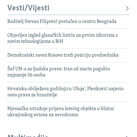
Vesti/Vijesti
Reditelj Stevan Filipović pretučen u centru Beograda
Objavljen izgled glasačkih listića na prvim izborima s
novim tehnologijama u BiH
Demokratski savez Kosova traži poziciju predsednika
Šef UN-a za ljudska prava: Iran od marta pogubio
najmanje 56 osoba
Hrvatska obilježava godišnjicu 'Oluje', Plenković najavio
nova prava za branitelje
Njemačka istražuje prijavu letećeg objekta u blizini
ukrajinskog aviona na aerodromu