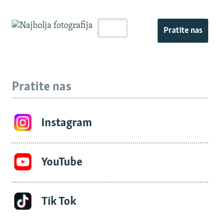
Pratite nas
Pratite nas
Instagram
YouTube
Tik Tok