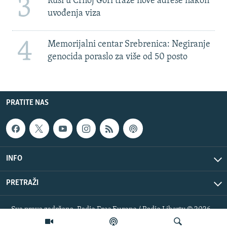
3
Rusi u Crnoj Gori traže nove adrese nakon
uvođenja viza
4
Memorijalni centar Srebrenica: Negiranje
genocida poraslo za više od 50 posto
PRATITE NAS
INFO
PRETRAŽI
Sva prava zadržana. Radio Free Europe / Radio Liberty © 2026
RFE/RL, Inc.