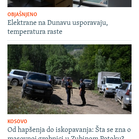
OBJAŠNJENO
Elektrane na Dunavu usporavaju,
temperatura raste
KOSOVO
Od hapšenja do iskopavanja: Šta se zna o