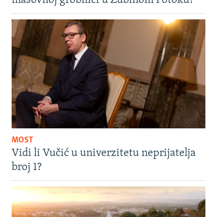
masovnoj grobnici u Zubinom Potoku?
MOST
Vidi li Vučić u univerzitetu neprijatelja
broj 1?