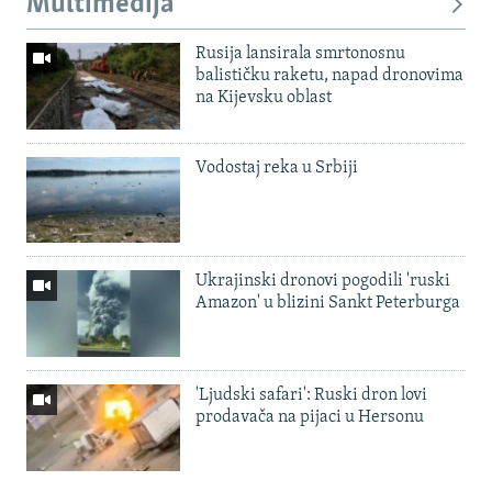
Multimedija
Rusija lansirala smrtonosnu
balističku raketu, napad dronovima
na Kijevsku oblast
Vodostaj reka u Srbiji
Ukrajinski dronovi pogodili 'ruski
Amazon' u blizini Sankt Peterburga
'Ljudski safari': Ruski dron lovi
prodavača na pijaci u Hersonu