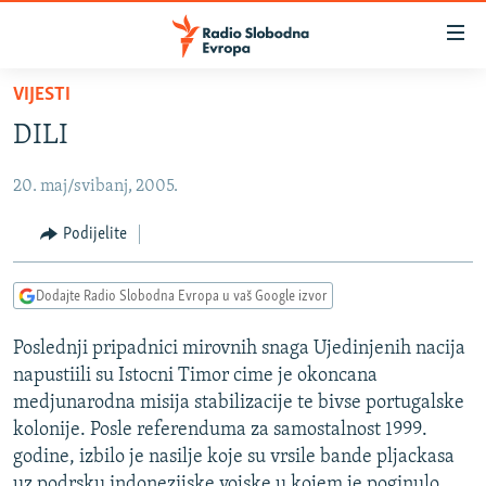
Dostupni
linkovi
Pređite
VIJESTI
na
VIJESTI
DILI
glavni
BOSNA I HERCEGOVINA
sadržaj
20. maj/svibanj, 2005.
SRBIJA
Pređite
na
KOSOVO
Podijelite
glavnu
CRNA GORA
navigaciju
Dodajte Radio Slobodna Evropa u vaš Google izvor
Pređite
VIZUELNO
na
Poslednji pripadnici mirovnih snaga Ujedinjenih nacija
PODCASTI
VIDEO
pretragu
napustiili su Istocni Timor cime je okoncana
RAT U UKRAJINI
FOTOGALERIJE
medjunarodna misija stabilizacije te bivse portugalske
KINA NA BALKANU
kolonije. Posle referenduma za samostalnost 1999.
INFOGRAFIKE
godine, izbilo je nasilje koje su vrsile bande pljackasa
RSE PRIČE IZ SVIJETA
uz podrsku indonezijske vojske u kojem je poginulo