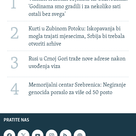
1
'Godinama smo gradili i za nekoliko sati
ostali bez svega'
2
Kurti u Zubinom Potoku: Iskopavanja bi
mogla trajati mjesecima, Srbija bi trebala
otvoriti arhive
3
Rusi u Crnoj Gori traže nove adrese nakon
uvođenja viza
4
Memorijalni centar Srebrenica: Negiranje
genocida poraslo za više od 50 posto
PRATITE NAS