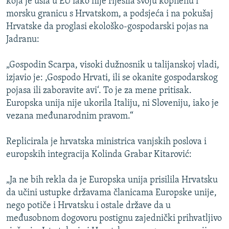
koja je ušla u EU iako nije riješila svoju kopnenu i
morsku granicu s Hrvatskom, a podsjeća i na pokušaj
Hrvatske da proglasi ekološko-gospodarski pojas na
Jadranu:
„Gospodin Scarpa, visoki dužnosnik u talijanskoj vladi,
izjavio je: ,Gospodo Hrvati, ili se okanite gospodarskog
pojasa ili zaboravite avi‘. To je za mene pritisak.
Europska unija nije ukorila Italiju, ni Sloveniju, iako je
vezana međunarodnim pravom.“
Replicirala je hrvatska ministrica vanjskih poslova i
europskih integracija Kolinda Grabar Kitarović:
„Ja ne bih rekla da je Europska unija prisilila Hrvatsku
da učini ustupke državama članicama Europske unije,
nego potiče i Hrvatsku i ostale države da u
međusobnom dogovoru postignu zajednički prihvatljivo