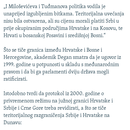
ISPRIČAJ MI
„I Miloševićeva i Tuđmanova politika vodila je
unaprijed izgubljenim bitkama. Teritorijalna uvećanja
DNEVNO@RSE
nisu bila ostvarena, ali su cijenu morali platiti Srbi u
SPECIJALI RSE
prije okupiranim područjima Hrvatske i na Kosovu, te
Hrvati u bosanskoj Posavini i središnjoj Bosni.“
VIŠE OD NASLOVA
PRATITE NAS
GENOCID U SREBRENICI
Što se tiče granica između Hrvatske i Bosne i
Hercegovine, akademik Degan smatra da je ugovor iz
POPLAVE I KLIZIŠTA U BIH 2024.
1999. godine u potpunosti u skladu s međunarodnim
TV LIBERTY
Sve RFE/RL stranice
pravom i da bi ga parlamenti dviju država mogli
POST SCRIPTUM
ratificirati.
MOJA EVROPA
Istodobno tvrdi da protokol iz 2000. godine o
TRI DECENIJE OD RATA U BIH
privremenom režimu na južnoj granici Hrvatske i
Srbije i Crne Gore treba revidirati, a što se tiče
SVE KARTE DEJTONA
teritorijalnog razgraničenja Srbije i Hrvatske na
NASTANAK I RASPAD JUGOSLAVIJE
Dunavu: