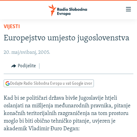
Dostupni
linkovi
Pređite
VIJESTI
na
VIJESTI
Europejstvo umjesto jugoslovenstva
glavni
BOSNA I HERCEGOVINA
sadržaj
20. maj/svibanj, 2005.
SRBIJA
Pređite
na
KOSOVO
Podijelite
glavnu
CRNA GORA
navigaciju
Dodajte Radio Slobodna Evropa u vaš Google izvor
Pređite
VIZUELNO
na
Kad bi se političari država bivše Jugoslavije htjeli
PODCASTI
VIDEO
pretragu
oslanjati na mišljenja međunarodnih pravnika, pitanje
RAT U UKRAJINI
FOTOGALERIJE
konačnih teritorijalnih razgraničenja na tom prostoru
KINA NA BALKANU
moglo bi biti obično tehničko pitanje, uvjeren je
INFOGRAFIKE
akademik Vladimir Đuro Degan:
RSE PRIČE IZ SVIJETA