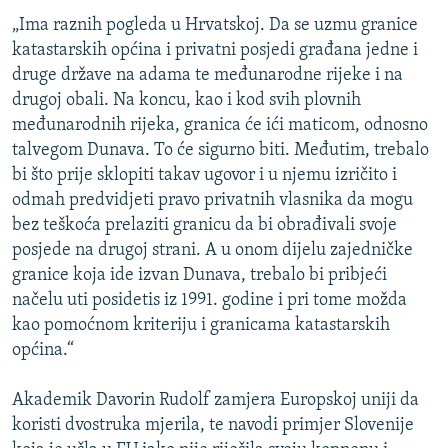
„Ima raznih pogleda u Hrvatskoj. Da se uzmu granice
katastarskih općina i privatni posjedi građana jedne i
druge države na adama te međunarodne rijeke i na
drugoj obali. Na koncu, kao i kod svih plovnih
međunarodnih rijeka, granica će ići maticom, odnosno
talvegom Dunava. To će sigurno biti. Međutim, trebalo
bi što prije sklopiti takav ugovor i u njemu izričito i
odmah predvidjeti pravo privatnih vlasnika da mogu
bez teškoća prelaziti granicu da bi obrađivali svoje
posjede na drugoj strani. A u onom dijelu zajedničke
granice koja ide izvan Dunava, trebalo bi pribjeći
načelu uti posidetis iz 1991. godine i pri tome možda
kao pomoćnom kriteriju i granicama katastarskih
općina.“
Akademik Davorin Rudolf zamjera Europskoj uniji da
koristi dvostruka mjerila, te navodi primjer Slovenije