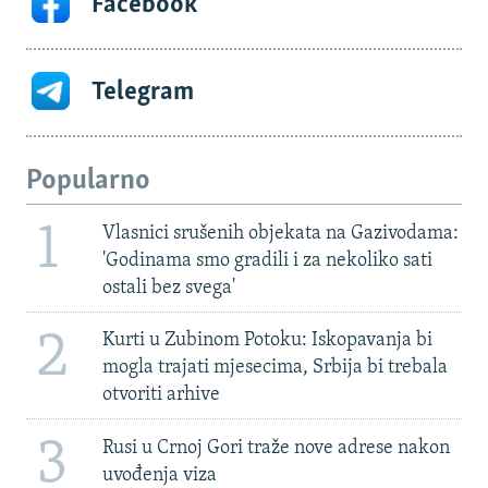
Facebook
Telegram
Popularno
1
Vlasnici srušenih objekata na Gazivodama:
'Godinama smo gradili i za nekoliko sati
ostali bez svega'
2
Kurti u Zubinom Potoku: Iskopavanja bi
mogla trajati mjesecima, Srbija bi trebala
otvoriti arhive
3
Rusi u Crnoj Gori traže nove adrese nakon
uvođenja viza