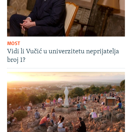
MOST
Vidi li Vučić u univerzitetu neprijatelja
broj 1?