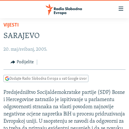
Dostupni
linkovi
Pređite
VIJESTI
na
VIJESTI
SARAJEVO
glavni
BOSNA I HERCEGOVINA
sadržaj
20. maj/svibanj, 2005.
SRBIJA
Pređite
na
KOSOVO
Podijelite
glavnu
CRNA GORA
navigaciju
Dodajte Radio Slobodna Evropa u vaš Google izvor
Pređite
VIZUELNO
na
Predsjedništvo Socijaldemokratske partije (SDP) Bosne
PODCASTI
VIDEO
pretragu
i Hercegovine zatrazilo je ispitivanje u parlamentu
RAT U UKRAJINI
FOTOGALERIJE
odgovornosti stranaka na vlasti povodom najnovije
KINA NA BALKANU
negativne ocjene napretka BiH u procesu pridruzivanja
INFOGRAFIKE
Evropskoj uniji. U saopstenju se navodi da odgovorni za
RSE PRIČE IZ SVIJETA
to treba da priznaju evidentni neuspjeh i da se povuku