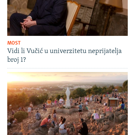
MOST
Vidi li Vučić u univerzitetu neprijatelja
broj 1?