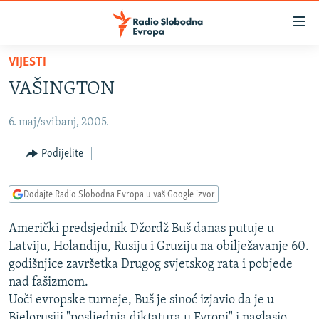
Dostupni
linkovi
Pređite
VIJESTI
na
VIJESTI
VAŠINGTON
glavni
BOSNA I HERCEGOVINA
sadržaj
6. maj/svibanj, 2005.
SRBIJA
Pređite
na
KOSOVO
Podijelite
glavnu
CRNA GORA
navigaciju
Dodajte Radio Slobodna Evropa u vaš Google izvor
Pređite
VIZUELNO
na
Američki predsjednik Džordž Buš danas putuje u
PODCASTI
VIDEO
pretragu
Latviju, Holandiju, Rusiju i Gruziju na obilježavanje 60.
RAT U UKRAJINI
FOTOGALERIJE
godišnjice završetka Drugog svjetskog rata i pobjede
KINA NA BALKANU
nad fašizmom.
INFOGRAFIKE
Uoči evropske turneje, Buš je sinoć izjavio da je u
RSE PRIČE IZ SVIJETA
Bjelorusiji "posljednja diktatura u Evropi" i naglasio