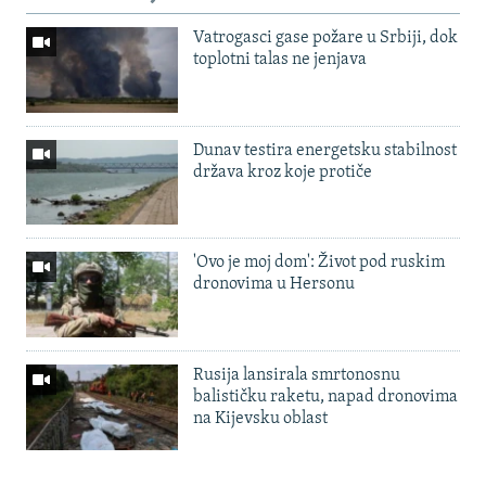
Vatrogasci gase požare u Srbiji, dok
toplotni talas ne jenjava
Dunav testira energetsku stabilnost
država kroz koje protiče
'Ovo je moj dom': Život pod ruskim
dronovima u Hersonu
Rusija lansirala smrtonosnu
balističku raketu, napad dronovima
na Kijevsku oblast