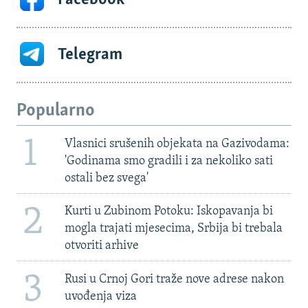
Telegram
Popularno
1
Vlasnici srušenih objekata na Gazivodama:
'Godinama smo gradili i za nekoliko sati
ostali bez svega'
2
Kurti u Zubinom Potoku: Iskopavanja bi
mogla trajati mjesecima, Srbija bi trebala
otvoriti arhive
3
Rusi u Crnoj Gori traže nove adrese nakon
uvođenja viza