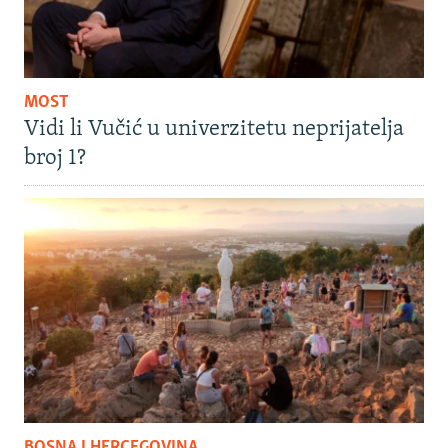
MOST
Vidi li Vučić u univerzitetu neprijatelja
broj 1?
BOSNA I HERCEGOVINA