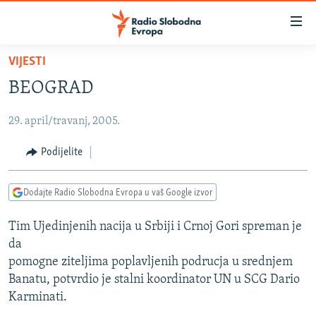
Dostupni
linkovi
Pređite
VIJESTI
na
VIJESTI
BEOGRAD
glavni
BOSNA I HERCEGOVINA
sadržaj
29. april/travanj, 2005.
SRBIJA
Pređite
na
KOSOVO
Podijelite
glavnu
CRNA GORA
navigaciju
Dodajte Radio Slobodna Evropa u vaš Google izvor
Pređite
VIZUELNO
na
Tim Ujedinjenih nacija u Srbiji i Crnoj Gori spreman je
PODCASTI
VIDEO
pretragu
da
RAT U UKRAJINI
FOTOGALERIJE
pomogne ziteljima poplavljenih podrucja u srednjem
KINA NA BALKANU
Banatu, potvrdio je stalni koordinator UN u SCG Dario
INFOGRAFIKE
Karminati.
RSE PRIČE IZ SVIJETA