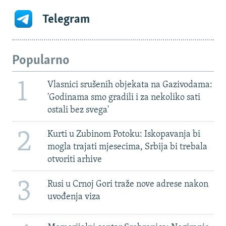
Telegram
Popularno
1
Vlasnici srušenih objekata na Gazivodama:
'Godinama smo gradili i za nekoliko sati
ostali bez svega'
2
Kurti u Zubinom Potoku: Iskopavanja bi
mogla trajati mjesecima, Srbija bi trebala
otvoriti arhive
3
Rusi u Crnoj Gori traže nove adrese nakon
uvođenja viza