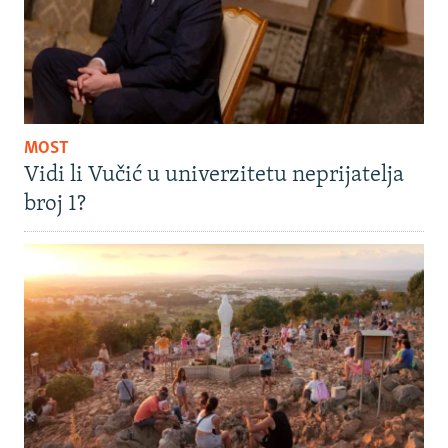
MOST
Vidi li Vučić u univerzitetu neprijatelja
broj 1?