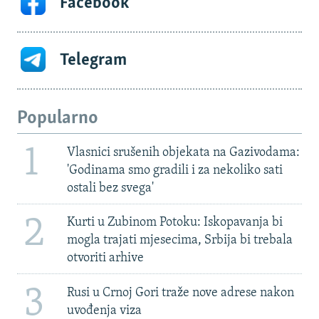
Facebook
Telegram
Popularno
1
Vlasnici srušenih objekata na Gazivodama:
'Godinama smo gradili i za nekoliko sati
ostali bez svega'
2
Kurti u Zubinom Potoku: Iskopavanja bi
mogla trajati mjesecima, Srbija bi trebala
otvoriti arhive
3
Rusi u Crnoj Gori traže nove adrese nakon
uvođenja viza