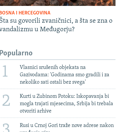
BOSNA I HERCEGOVINA
Šta su govorili zvaničnici, a šta se zna o
vandalizmu u Međugorju?
Popularno
1
Vlasnici srušenih objekata na
Gazivodama: 'Godinama smo gradili i za
nekoliko sati ostali bez svega'
2
Kurti u Zubinom Potoku: Iskopavanja bi
mogla trajati mjesecima, Srbija bi trebala
otvoriti arhive
3
Rusi u Crnoj Gori traže nove adrese nakon