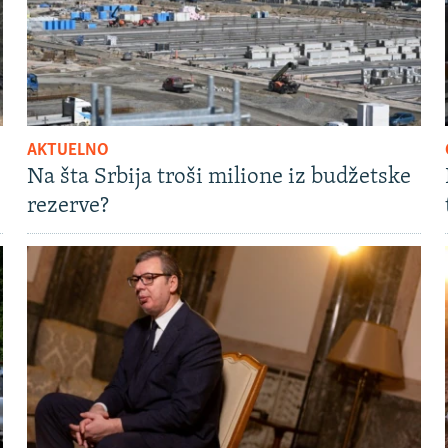
AKTUELNO
Na šta Srbija troši milione iz budžetske
rezerve?