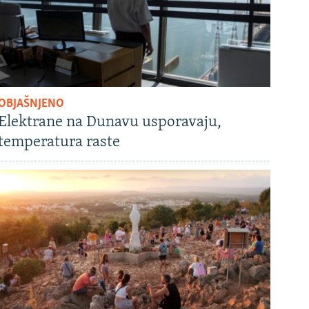
OBJAŠNJENO
Elektrane na Dunavu usporavaju,
temperatura raste