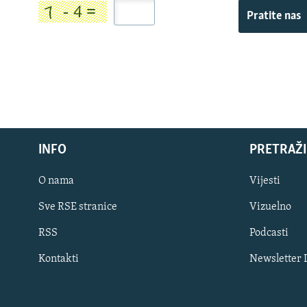
Pratite nas
INFO
PRETRAŽI
O nama
Vijesti
Sve RSE stranice
Vizuelno
PRATITE NAS
RSS
Podcasti
Kontakti
Newsletter
Sve RFE/RL stranice