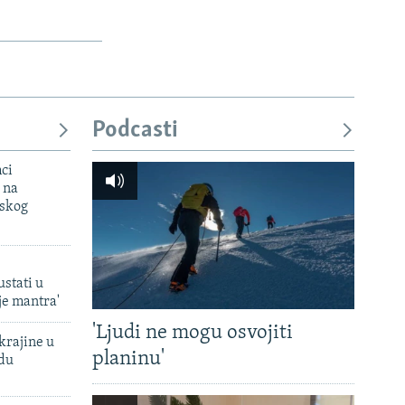
Podcasti
mci
 na
uskog
ustati u
je mantra'
'Ljudi ne mogu osvojiti
krajine u
planinu'
adu