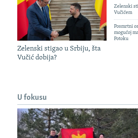
Zelenski st
Vučićem
Posmrtni os
mogućoj ma
Potoku
Zelenski stigao u Srbiju, šta
Vučić dobija?
U fokusu