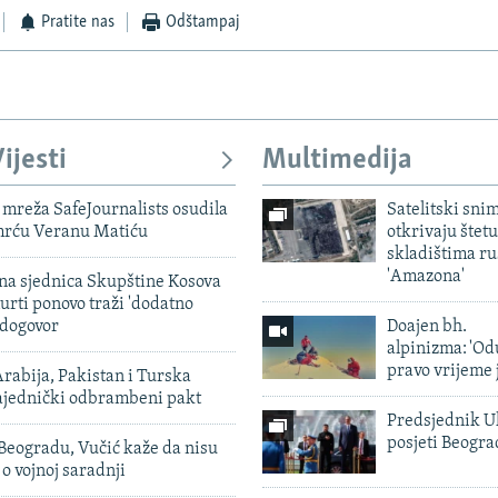
Pratite nas
Odštampaj
ijesti
Multimedija
mreža SafeJournalists osudila
Satelitski sni
smrću Veranu Matiću
otkrivaju štetu
skladištima r
'Amazona'
vna sjednica Skupštine Kosova
urti ponovo traži 'dodatno
 dogovor
Doajen bh.
alpinizma: 'Od
pravo vrijeme 
rabija, Pakistan i Turska
zajednički odbrambeni pakt
Predsjednik U
posjeti Beogr
Beogradu, Vučić kaže da nisu
 o vojnoj saradnji