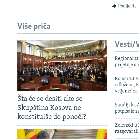
ISPRIČAJ MI
Podijelite
DNEVNO@RSE
SPECIJALI RSE
Više priča
VIŠE OD NASLOVA
Vesti/V
GENOCID U SREBRENICI
POPLAVE I KLIZIŠTA U BIH 2024.
Regionalna 
prijetnje 
TV LIBERTY
Konstituti
POST SCRIPTUM
odložena, K
MOJA EVROPA
vrijeme' za
Šta će se desiti ako se
TRI DECENIJE OD RATA U BIH
Saudijska A
Skupština Kosova ne
potpisale 
SVE KARTE DEJTONA
konstituiše do ponoći?
NASTANAK I RASPAD JUGOSLAVIJE
Zelenski u 
razgovarali