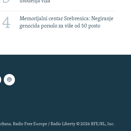
uvođenja viza
4
Memorijalni centar Srebrenica: Negiranje
genocida poraslo za više od 50 posto
ržana. Radio Free Europe / Radio Liberty © 2026 RFE/RL, Inc.