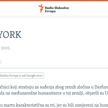
YORK
, 2005.
obodna Evropa u vaš Google izvor
čnici koji strahuju za suđenja zbog ratnih zločina u Darfu
ada na međunarodne humanitarce u toj zemlji, objavili su U
u martu karakteristična su tri, jer su bili usmjereni na hu