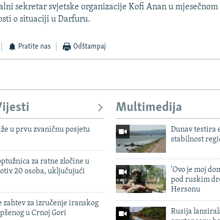
alni sekretar svjetske organizacije Kofi Anan u mjesečnom 
sti o situaciji u Darfuru.
Pratite nas
Odštampaj
ijesti
Multimedija
iže u prvu zvaničnu posjetu
Dunav testira
stabilnost reg
ptužnica za ratne zločine u
'Ovo je moj dom
otiv 20 osoba, uključujući
pod ruskim dr
Hersonu
 zahtev za izručenje iranskog
Rusija lansiral
pšenog u Crnoj Gori