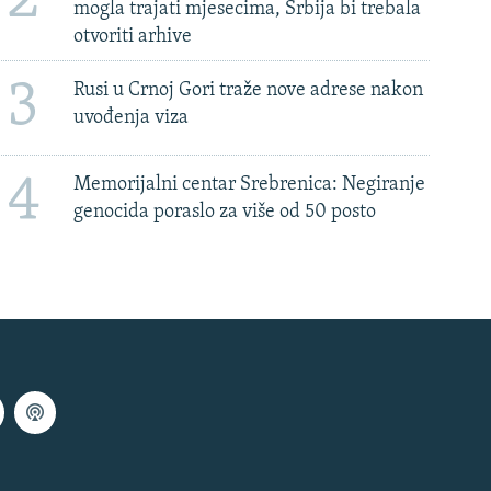
mogla trajati mjesecima, Srbija bi trebala
otvoriti arhive
3
Rusi u Crnoj Gori traže nove adrese nakon
uvođenja viza
4
Memorijalni centar Srebrenica: Negiranje
genocida poraslo za više od 50 posto