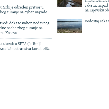
smrtonosnu ba
raketu, napad
u Srbije određen pritvor u
na Kijevsku ob
zbog sumnje na cyber napade
Vodostaj reka 
 izvodi dokaze nakon nedavnog
edne osobe zbog sumnje na
n na Kosovu
a ulazak u SEPA: Jeftiniji
ovca iz inostranstva korak bliže