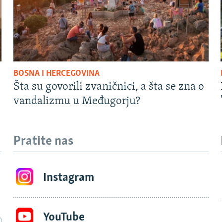
BOSNA I HERCEGOVINA
Šta su govorili zvaničnici, a šta se zna o
vandalizmu u Međugorju?
Pratite nas
Instagram
YouTube