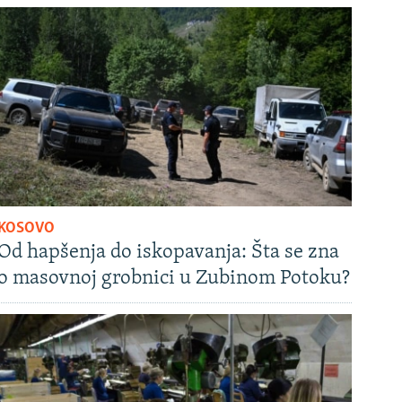
KOSOVO
Od hapšenja do iskopavanja: Šta se zna
o masovnoj grobnici u Zubinom Potoku?