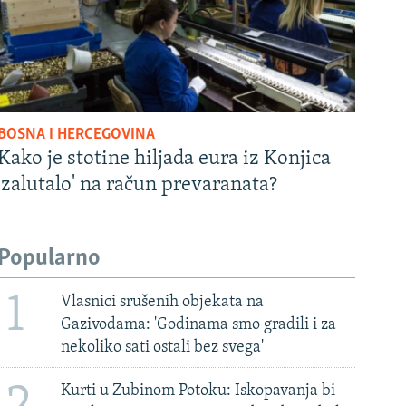
BOSNA I HERCEGOVINA
Kako je stotine hiljada eura iz Konjica
'zalutalo' na račun prevaranata?
Popularno
1
Vlasnici srušenih objekata na
Gazivodama: 'Godinama smo gradili i za
nekoliko sati ostali bez svega'
2
Kurti u Zubinom Potoku: Iskopavanja bi