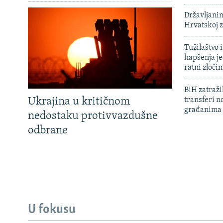
Državljanin
Hrvatskoj 
Tužilaštvo
hapšenja j
ratni zloči
BiH zatražil
Ukrajina u kritičnom
transferi n
građanima
nedostaku protivvazdušne
odbrane
U fokusu