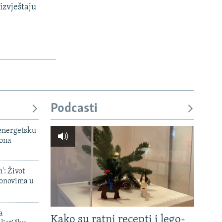
izvještaju
Podcasti
 energetsku
iona
': Život
onovima u
a
Kako su ratni recepti i lego-