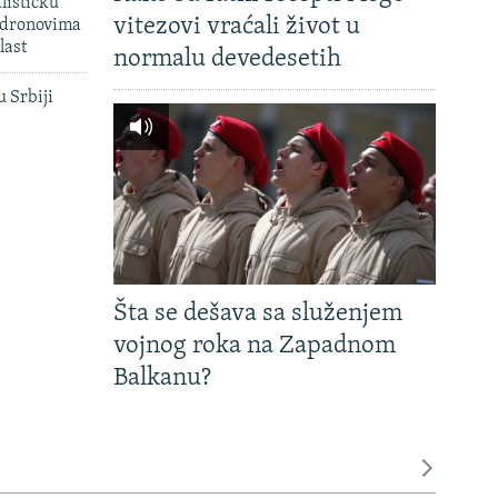
lističku
vitezovi vraćali život u
 dronovima
last
normalu devedesetih
u Srbiji
Šta se dešava sa služenjem
vojnog roka na Zapadnom
Balkanu?