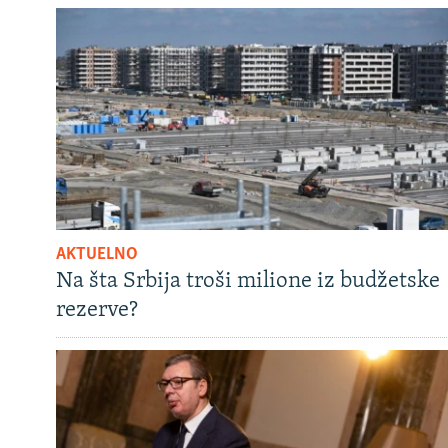
AKTUELNO
Na šta Srbija troši milione iz budžetske
rezerve?