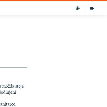
ru možda stoje
jedinjeni
manitarce,