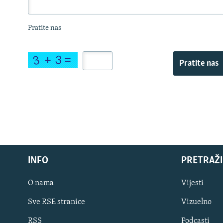
Pratite nas
Pratite nas
INFO
PRETRAŽI
O nama
Vijesti
Sve RSE stranice
Vizuelno
PRATITE NAS
RSS
Podcasti