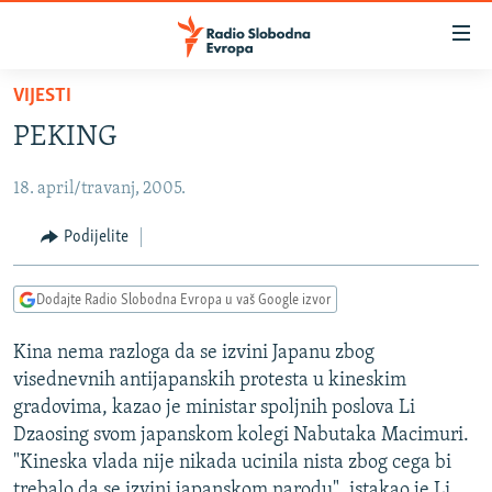
Dostupni
linkovi
Pređite
VIJESTI
na
VIJESTI
PEKING
glavni
BOSNA I HERCEGOVINA
sadržaj
18. april/travanj, 2005.
SRBIJA
Pređite
na
KOSOVO
Podijelite
glavnu
CRNA GORA
navigaciju
Dodajte Radio Slobodna Evropa u vaš Google izvor
Pređite
VIZUELNO
na
Kina nema razloga da se izvini Japanu zbog
PODCASTI
VIDEO
pretragu
visednevnih antijapanskih protesta u kineskim
RAT U UKRAJINI
FOTOGALERIJE
gradovima, kazao je ministar spoljnih poslova Li
KINA NA BALKANU
Dzaosing svom japanskom kolegi Nabutaka Macimuri.
INFOGRAFIKE
"Kineska vlada nije nikada ucinila nista zbog cega bi
RSE PRIČE IZ SVIJETA
trebalo da se izvini japanskom narodu", istakao je Li.