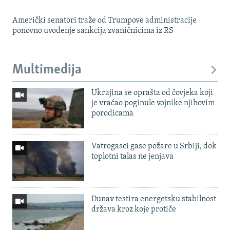
Američki senatori traže od Trumpove administracije
ponovno uvođenje sankcija zvaničnicima iz RS
Multimedija
Ukrajina se oprašta od čovjeka koji
je vraćao poginule vojnike njihovim
porodicama
Vatrogasci gase požare u Srbiji, dok
toplotni talas ne jenjava
Dunav testira energetsku stabilnost
država kroz koje protiče