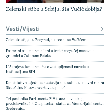
Zelenski stiže u Srbiju, šta Vučić dobija?
Vesti/Vijesti
Zelenski stigao u Beograd, susreo se sa Vučićem
Posmrtni ostaci pronađeni u trećoj mogućoj masovnoj
grobnici u Zubinom Potoku
U Sarajevu konferencija o zastupljenosti naroda u
institucijama BiH
Konstitutivna sjednica nastavlja se u subotu, ustavni rok za
Skupštinu Kosova završava u ponoć
Tri poslanika Parlamenta BiH traže od visokog
predstavnika i PIC-a poseban status za Memorijalni centar
Srebrenica