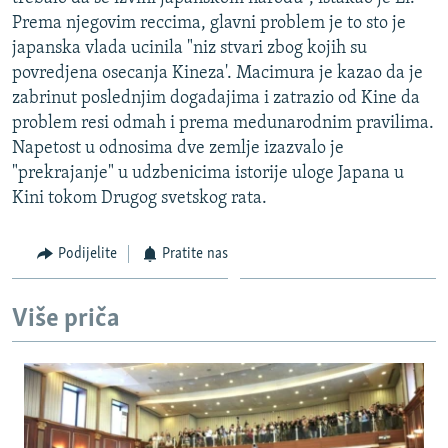
ISPRIČAJ MI
Prema njegovim reccima, glavni problem je to sto je
japanska vlada ucinila "niz stvari zbog kojih su
DNEVNO@RSE
povredjena osecanja Kineza'. Macimura je kazao da je
SPECIJALI RSE
zabrinut poslednjim dogadajima i zatrazio od Kine da
problem resi odmah i prema medunarodnim pravilima.
VIŠE OD NASLOVA
PRATITE NAS
Napetost u odnosima dve zemlje izazvalo je
GENOCID U SREBRENICI
"prekrajanje" u udzbenicima istorije uloge Japana u
Kini tokom Drugog svetskog rata.
POPLAVE I KLIZIŠTA U BIH 2024.
TV LIBERTY
Sve RFE/RL stranice
Podijelite
Pratite nas
POST SCRIPTUM
MOJA EVROPA
Više priča
TRI DECENIJE OD RATA U BIH
SVE KARTE DEJTONA
NASTANAK I RASPAD JUGOSLAVIJE