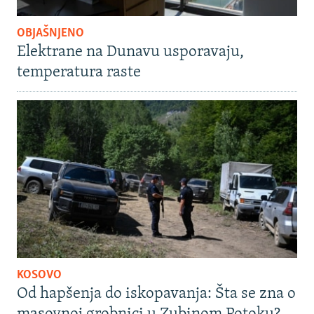
OBJAŠNJENO
Elektrane na Dunavu usporavaju,
temperatura raste
KOSOVO
Od hapšenja do iskopavanja: Šta se zna o