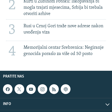
2
Kurti u Zubinom Potoku: Iskopavanja bi
mogla trajati mjesecima, Srbija bi trebala
otvoriti arhive
3
Rusi u Crnoj Gori traže nove adrese nakon
uvođenja viza
4
Memorijalni centar Srebrenica: Negiranje
genocida poraslo za više od 50 posto
PRATITE NAS
INFO