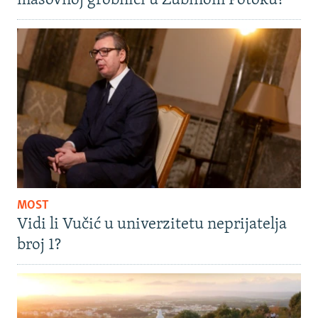
masovnoj grobnici u Zubinom Potoku?
MOST
Vidi li Vučić u univerzitetu neprijatelja
broj 1?