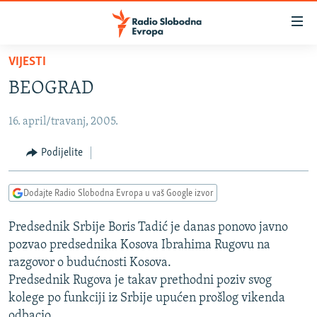
Dostupni
linkovi
Pređite
VIJESTI
na
VIJESTI
BEOGRAD
glavni
BOSNA I HERCEGOVINA
sadržaj
16. april/travanj, 2005.
SRBIJA
Pređite
na
KOSOVO
Podijelite
glavnu
CRNA GORA
navigaciju
Dodajte Radio Slobodna Evropa u vaš Google izvor
Pređite
VIZUELNO
na
Predsednik Srbije Boris Tadić je danas ponovo javno
PODCASTI
VIDEO
pretragu
pozvao predsednika Kosova Ibrahima Rugovu na
RAT U UKRAJINI
FOTOGALERIJE
razgovor o budućnosti Kosova.
KINA NA BALKANU
Predsednik Rugova je takav prethodni poziv svog
INFOGRAFIKE
kolege po funkciji iz Srbije upućen prošlog vikenda
RSE PRIČE IZ SVIJETA
odbacio.