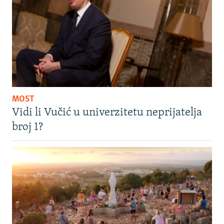
MOST
Vidi li Vučić u univerzitetu neprijatelja
broj 1?