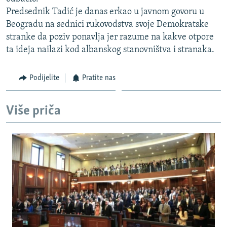
ISPRIČAJ MI
Predsednik Tadić je danas erkao u javnom govoru u
Beogradu na sednici rukovodstva svoje Demokratske
DNEVNO@RSE
stranke da poziv ponavlja jer razume na kakve otpore
SPECIJALI RSE
ta ideja nailazi kod albanskog stanovništva i stranaka.
VIŠE OD NASLOVA
PRATITE NAS
Podijelite
Pratite nas
GENOCID U SREBRENICI
POPLAVE I KLIZIŠTA U BIH 2024.
Više priča
TV LIBERTY
Sve RFE/RL stranice
POST SCRIPTUM
MOJA EVROPA
TRI DECENIJE OD RATA U BIH
SVE KARTE DEJTONA
NASTANAK I RASPAD JUGOSLAVIJE