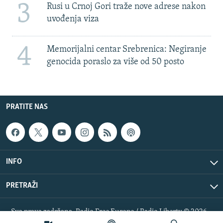
3
Rusi u Crnoj Gori traže nove adrese nakon
uvođenja viza
4
Memorijalni centar Srebrenica: Negiranje
genocida poraslo za više od 50 posto
PRATITE NAS
INFO
PRETRAŽI
Sva prava zadržana. Radio Free Europe / Radio Liberty © 2026
RFE/RL, Inc.