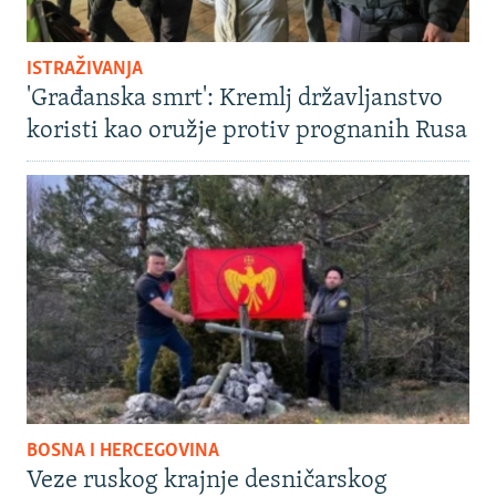
ISTRAŽIVANJA
'Građanska smrt': Kremlj državljanstvo
koristi kao oružje protiv prognanih Rusa
BOSNA I HERCEGOVINA
Veze ruskog krajnje desničarskog