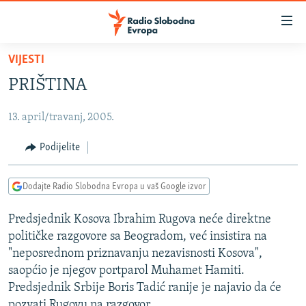
Dostupni
linkovi
Pređite
VIJESTI
na
VIJESTI
PRIŠTINA
glavni
BOSNA I HERCEGOVINA
sadržaj
13. april/travanj, 2005.
SRBIJA
Pređite
na
KOSOVO
Podijelite
glavnu
CRNA GORA
navigaciju
Dodajte Radio Slobodna Evropa u vaš Google izvor
Pređite
VIZUELNO
na
Predsjednik Kosova Ibrahim Rugova neće direktne
PODCASTI
VIDEO
pretragu
političke razgovore sa Beogradom, već insistira na
RAT U UKRAJINI
FOTOGALERIJE
"neposrednom priznavanju nezavisnosti Kosova",
KINA NA BALKANU
saopćio je njegov portparol Muhamet Hamiti.
INFOGRAFIKE
Predsjednik Srbije Boris Tadić ranije je najavio da će
RSE PRIČE IZ SVIJETA
pozvati Rugovu na razgovor.