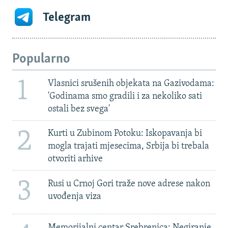
Telegram
Popularno
1
Vlasnici srušenih objekata na Gazivodama:
'Godinama smo gradili i za nekoliko sati
ostali bez svega'
2
Kurti u Zubinom Potoku: Iskopavanja bi
mogla trajati mjesecima, Srbija bi trebala
otvoriti arhive
3
Rusi u Crnoj Gori traže nove adrese nakon
uvođenja viza
Memorijalni centar Srebrenica: Negiranje