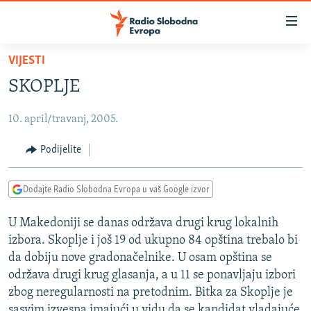
Dostupni
linkovi
Pređite
VIJESTI
na
VIJESTI
SKOPLJE
glavni
BOSNA I HERCEGOVINA
sadržaj
10. april/travanj, 2005.
SRBIJA
Pređite
na
KOSOVO
Podijelite
glavnu
CRNA GORA
navigaciju
Dodajte Radio Slobodna Evropa u vaš Google izvor
Pređite
VIZUELNO
na
U Makedoniji se danas održava drugi krug lokalnih
PODCASTI
VIDEO
pretragu
izbora. Skoplje i još 19 od ukupno 84 opština trebalo bi
RAT U UKRAJINI
FOTOGALERIJE
da dobiju nove gradonačelnike. U osam opština se
KINA NA BALKANU
održava drugi krug glasanja, a u 11 se ponavljaju izbori
INFOGRAFIKE
zbog neregularnosti na pretodnim. Bitka za Skoplje je
RSE PRIČE IZ SVIJETA
sasvim izvesna imajući u vidu da se kandidat vladajuće