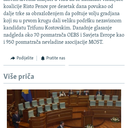
ISPRIČAJ MI
koalicije Risto Penov pre desetak dana povukao od
dalje trke sa obrazloženjem da poštuje volju gradjana
DNEVNO@RSE
koji su u prvom krugu dali veliku podršku nezavisnom
SPECIJALI RSE
kandidatu Trifunu Kostovskim. Današnje glasanje
nadgleda oko 70 posmatrača OEBS i Savjeta Evrope kao
VIŠE OD NASLOVA
PRATITE NAS
i 950 posmatrača nevladine asocijacije MOST.
GENOCID U SREBRENICI
POPLAVE I KLIZIŠTA U BIH 2024.
Podijelite
Pratite nas
TV LIBERTY
Sve RFE/RL stranice
Više priča
POST SCRIPTUM
MOJA EVROPA
TRI DECENIJE OD RATA U BIH
SVE KARTE DEJTONA
NASTANAK I RASPAD JUGOSLAVIJE