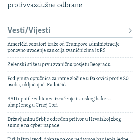
protivvazdušne odbrane
Vesti/Vijesti
Američki senatori traže od Trumpove administracije
ponovno uvođenje sankcija zvaničnicima iz RS
Zelenski stiže u prvu zvaničnu posjetu Beogradu
Podignuta optužnica za ratne zločine u Đakovici protiv 20
osoba, uključujući Radoičića
SAD uputile zahtev za izručenje iranskog hakera
uhapšenog u Crnoj Gori
Državljaninu Srbije određen pritvor u Hrvatskoj zbog
sumnje na cyber napade
Tužilaštvo izvodi dokaze nakon nedavnog hapšenja jedne