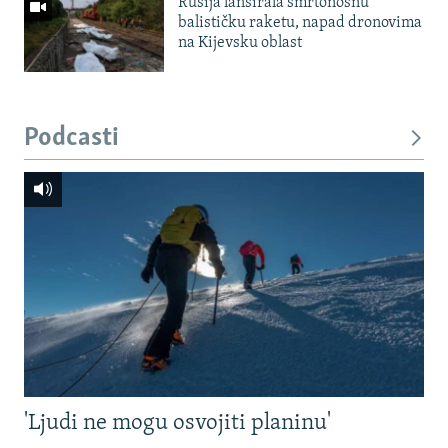
Rusija lansirala smrtonosnu
balističku raketu, napad dronovima
na Kijevsku oblast
Podcasti
'Ljudi ne mogu osvojiti planinu'