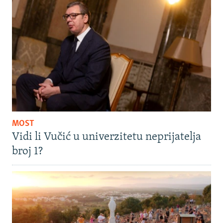
MOST
Vidi li Vučić u univerzitetu neprijatelja
broj 1?