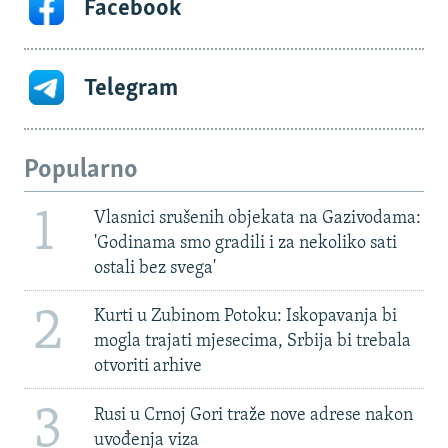
Facebook
Telegram
Popularno
1
Vlasnici srušenih objekata na Gazivodama:
'Godinama smo gradili i za nekoliko sati
ostali bez svega'
2
Kurti u Zubinom Potoku: Iskopavanja bi
mogla trajati mjesecima, Srbija bi trebala
otvoriti arhive
3
Rusi u Crnoj Gori traže nove adrese nakon
uvođenja viza