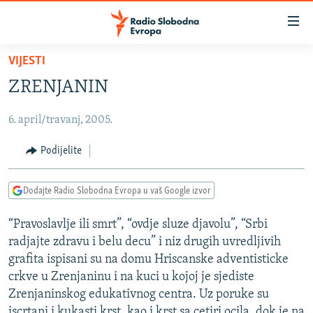
Dostupni
linkovi
Pređite
VIJESTI
na
VIJESTI
ZRENJANIN
glavni
BOSNA I HERCEGOVINA
sadržaj
6. april/travanj, 2005.
SRBIJA
Pređite
na
KOSOVO
Podijelite
glavnu
CRNA GORA
navigaciju
Dodajte Radio Slobodna Evropa u vaš Google izvor
Pređite
VIZUELNO
na
“Pravoslavlje ili smrt”, “ovdje sluze djavolu”, “Srbi
PODCASTI
VIDEO
pretragu
radjajte zdravu i belu decu” i niz drugih uvredljivih
RAT U UKRAJINI
FOTOGALERIJE
grafita ispisani su na domu Hriscanske adventisticke
KINA NA BALKANU
crkve u Zrenjaninu i na kuci u kojoj je sjediste
INFOGRAFIKE
Zrenjaninskog edukativnog centra. Uz poruke su
RSE PRIČE IZ SVIJETA
iscrtani i kukasti krst, kao i krst sa cetiri ocila, dok je na