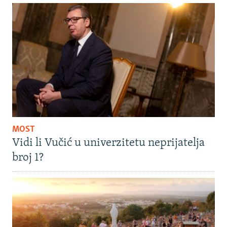
MOST
Vidi li Vučić u univerzitetu neprijatelja
broj 1?