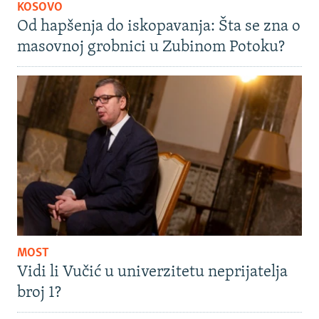
KOSOVO
Od hapšenja do iskopavanja: Šta se zna o
masovnoj grobnici u Zubinom Potoku?
MOST
Vidi li Vučić u univerzitetu neprijatelja
broj 1?