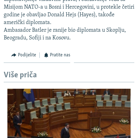
ISPRIČAJ MI
Misijom NATO-a u Bosni i Hercegovini, u protekle četiri
godine je obavljao Donald Hejs (Hayes), takođe
DNEVNO@RSE
američki diplomata.
SPECIJALI RSE
Ambasador Batler je ranije bio diplomata u Skoplju,
Beogradu, Sofiji i na Kosovu.
VIŠE OD NASLOVA
PRATITE NAS
GENOCID U SREBRENICI
Podijelite
Pratite nas
POPLAVE I KLIZIŠTA U BIH 2024.
TV LIBERTY
Sve RFE/RL stranice
Više priča
POST SCRIPTUM
MOJA EVROPA
TRI DECENIJE OD RATA U BIH
SVE KARTE DEJTONA
NASTANAK I RASPAD JUGOSLAVIJE