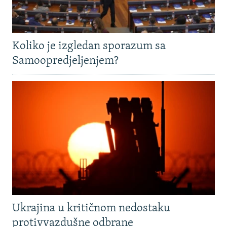
Koliko je izgledan sporazum sa
Samoopredjeljenjem?
Ukrajina u kritičnom nedostaku
protivvazdušne odbrane