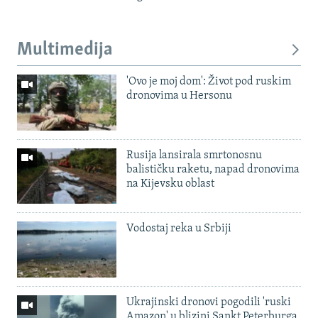
Multimedija
'Ovo je moj dom': Život pod ruskim
dronovima u Hersonu
Rusija lansirala smrtonosnu
balističku raketu, napad dronovima
na Kijevsku oblast
Vodostaj reka u Srbiji
Ukrajinski dronovi pogodili 'ruski
Amazon' u blizini Sankt Peterburga