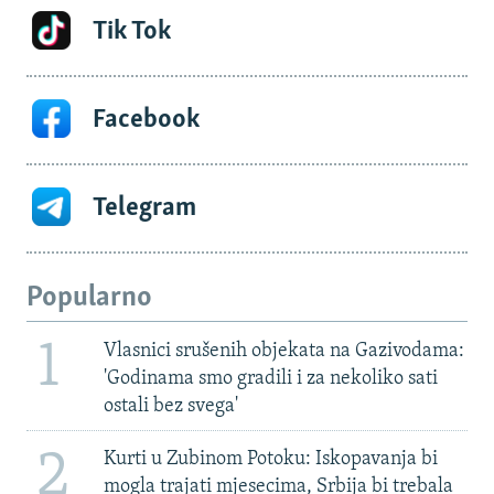
Tik Tok
Facebook
Telegram
Popularno
1
Vlasnici srušenih objekata na Gazivodama:
'Godinama smo gradili i za nekoliko sati
ostali bez svega'
2
Kurti u Zubinom Potoku: Iskopavanja bi
mogla trajati mjesecima, Srbija bi trebala