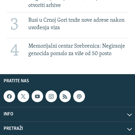
otvoriti arhive
3
Rusi u Crnoj Gori traže nove adrese nakon
uvođenja viza
4
Memorijalni centar Srebrenica: Negiranje
genocida poraslo za više od 50 posto
PRATITE NAS
INFO
PRETRAŽI