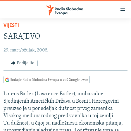
Dostupni
linkovi
Pređite
VIJESTI
na
VIJESTI
SARAJEVO
glavni
BOSNA I HERCEGOVINA
sadržaj
29. mart/ožujak, 2005.
SRBIJA
Pređite
na
KOSOVO
Podijelite
glavnu
CRNA GORA
navigaciju
Dodajte Radio Slobodna Evropa u vaš Google izvor
Pređite
VIZUELNO
na
Lorens Batler (Lawrence Butler), ambasador
PODCASTI
VIDEO
pretragu
Sjedinjenih Američkih Država u Bosni i Hercegovini
RAT U UKRAJINI
FOTOGALERIJE
preuzeo je u ponedeljak dužnost prvog zamenika
KINA NA BALKANU
Visokog međunarodnog predstavnika u toj zemlji.
INFOGRAFIKE
Tu dužnost, u čijoj su nadležnosti ekonomska pitanja,
RSE PRIČE IZ SVIJETA
uspostavljanje vladavine prava, i održavanje veza sa