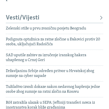
Vesti/Vijesti
Zelenski stiže u prvu zvaničnu posjetu Beogradu
Podignuta optužnica za ratne zločine u Đakovici protiv 20
osoba, uključujući Radoičića
SAD uputile zahtev za izručenje iranskog hakera
uhapšenog u Crnoj Gori
Državljaninu Srbije određen pritvor u Hrvatskoj zbog
sumnje na cyber napade
Tužilaštvo izvodi dokaze nakon nedavnog hapšenja jedne
osobe zbog sumnje na ratni zločin na Kosovu
BiH zatražila ulazak u SEPA: Jeftiniji transferi novca iz
inostranstva korak bliže građanima