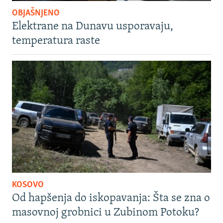
OBJAŠNJENO
Elektrane na Dunavu usporavaju,
temperatura raste
KOSOVO
Od hapšenja do iskopavanja: Šta se zna o
masovnoj grobnici u Zubinom Potoku?