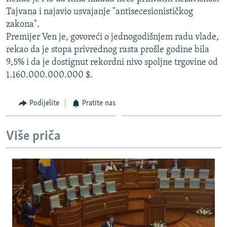
ISPRIČAJ MI
Tajvana i najavio usvajanje "antisecesionističkog
zakona".
DNEVNO@RSE
Premijer Ven je, govoreći o jednogodišnjem radu vlade,
SPECIJALI RSE
rekao da je stopa privrednog rasta prošle godine bila
9,5% i da je dostignut rekordni nivo spoljne trgovine od
VIŠE OD NASLOVA
PRATITE NAS
1.160.000.000.000 $.
GENOCID U SREBRENICI
POPLAVE I KLIZIŠTA U BIH 2024.
Podijelite
Pratite nas
TV LIBERTY
Sve RFE/RL stranice
Više priča
POST SCRIPTUM
MOJA EVROPA
TRI DECENIJE OD RATA U BIH
SVE KARTE DEJTONA
NASTANAK I RASPAD JUGOSLAVIJE