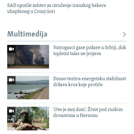
SAD uputile zahtev za izručenje iranskog hakera
uhapšenog u Crnoj Gori
Multimedija
Vatrogasci gase požare u Srbiji, dok
toplotni talas ne jenjava
Dunav testira energetsku stabilnost
država kroz koje protiče
'Ovo je moj dom': Život pod ruskim
dronovima u Hersonu