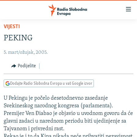
Dostupni
linkovi
Pređite
VIJESTI
na
VIJESTI
PEKING
glavni
BOSNA I HERCEGOVINA
sadržaj
5. mart/ožujak, 2005.
SRBIJA
Pređite
na
KOSOVO
Podijelite
glavnu
CRNA GORA
navigaciju
Dodajte Radio Slobodna Evropa u vaš Google izvor
Pređite
VIZUELNO
na
U Pekingu je počelo desetodnevno zasedanje
PODCASTI
VIDEO
pretragu
Svekineskog narodnog kongresa (parlamenta).
RAT U UKRAJINI
FOTOGALERIJE
Premijer Ven Điabao je objavio u uvodnom govoru da će
KINA NA BALKANU
glavni zadaci u narednom periodu biti ujedinjenje sa
INFOGRAFIKE
Tajvanom i privredni rast.
RSE PRIČE IZ SVIJETA
Rekao je i to da Kina nikada neće prihvatiti nezavisnost