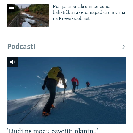
Rusija lansirala smrtonosnu
balističku raketu, napad dronovima
na Kijevsku oblast
Podcasti
'Ljudi ne mogu osvojiti planinu'