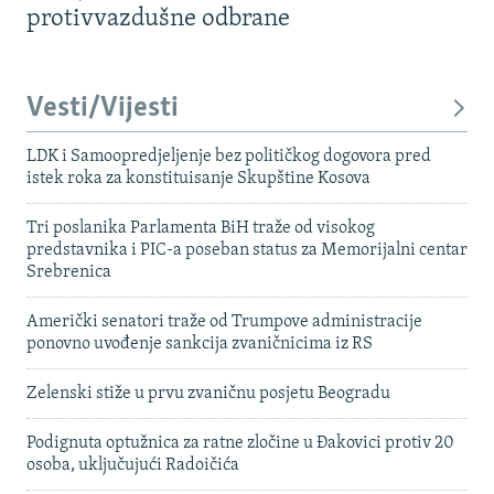
protivvazdušne odbrane
Vesti/Vijesti
LDK i Samoopredjeljenje bez političkog dogovora pred
istek roka za konstituisanje Skupštine Kosova
Tri poslanika Parlamenta BiH traže od visokog
predstavnika i PIC-a poseban status za Memorijalni centar
Srebrenica
Američki senatori traže od Trumpove administracije
ponovno uvođenje sankcija zvaničnicima iz RS
Zelenski stiže u prvu zvaničnu posjetu Beogradu
Podignuta optužnica za ratne zločine u Đakovici protiv 20
osoba, uključujući Radoičića