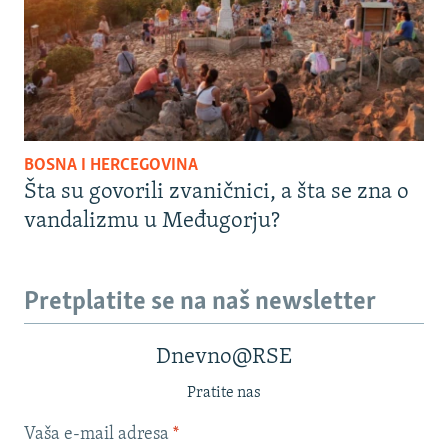
BOSNA I HERCEGOVINA
Šta su govorili zvaničnici, a šta se zna o
vandalizmu u Međugorju?
Pretplatite se na naš newsletter
Dnevno@RSE
Pratite nas
Vaša e-mail adresa
*