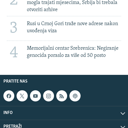
2
mogla trajati mjesecima, Srbija bi trebala
otvoriti arhive
3
Rusi u Crnoj Gori traže nove adrese nakon
uvođenja viza
4
Memorijalni centar Srebrenica: Negiranje
genocida poraslo za više od 50 posto
PRATITE NAS
INFO
PRETRAŽI