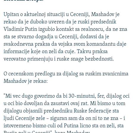
ISPRIČAJ MI
Upitan o aktuelnoj situaciji u Ceceniji, Mashadov je
DNEVNO@RSE
rekao da je duboko uveren da je ruski predsednik
SPECIJALI RSE
Vladimir Putin izgubio kontakt sa realnoscu, da ne zna
sta se stvarno dogadja u Ceceniji, dodavsi da je
VIŠE OD NASLOVA
PRATITE NAS
svakodnevna praksa da vojska svom komandantu daje
GENOCID U SREBRENICI
informacije koje on zeli da cuje. Takvu praksa
verovatno primenjuju i ruske snage bezbednosti.
POPLAVE I KLIZIŠTA U BIH 2024.
TV LIBERTY
Sve RFE/RL stranice
O cecenskom predlogu za dijalog sa ruskim zvanicnima
POST SCRIPTUM
Mashadov je rekao:
MOJA EVROPA
"Mi vec dugo govorimo da bi 30-minutni, fer, dijalog oci
TRI DECENIJE OD RATA U BIH
u oci bio dovoljan da zaustavi ovaj rat. Mi bismo u tom
dijalogu objasnili predsedniku Ruske federacije sta
SVE KARTE DEJTONA
ljudi Cecenije zele – siguran sam da on ni to ne zna – i
NASTANAK I RASPAD JUGOSLAVIJE
istovremeno bismo culi od Putina licno sta on zeli, sta