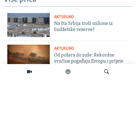
AKTUELNO
Na šta Srbija troši milione iz
budžetske rezerve?
AKTUELNO
Od požara do suše: Rekordne
vrućine pogađaju Evropu i prijete
proizvodnji hrane
BOSNA I HERCEGOVINA
Zašto je grupa od 30 osoba
neovlašteno ušla u Federaciju BiH
kao obezbjeđenje tokom Vučićeve
Pretraživač
posjete?
BOSNA I HERCEGOVINA
Dvije pucnjave u 48 sati: Traži se
procjena bezbjednosti u Istočnom