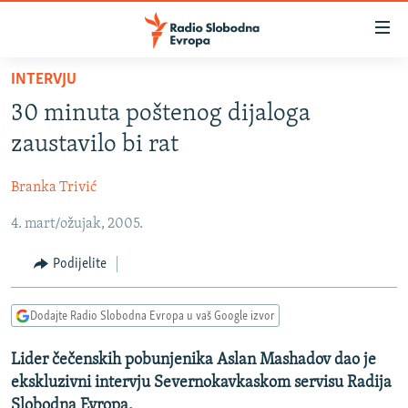
Dostupni
linkovi
Pređite
INTERVJU
na
VIJESTI
30 minuta poštenog dijaloga
glavni
BOSNA I HERCEGOVINA
sadržaj
zaustavilo bi rat
SRBIJA
Pređite
na
Branka Trivić
KOSOVO
glavnu
4. mart/ožujak, 2005.
CRNA GORA
navigaciju
Pređite
VIZUELNO
Podijelite
na
PODCASTI
VIDEO
pretragu
Dodajte Radio Slobodna Evropa u vaš Google izvor
RAT U UKRAJINI
FOTOGALERIJE
KINA NA BALKANU
Lider čečenskih pobunjenika Aslan Mashadov dao je
INFOGRAFIKE
ekskluzivni intervju Severnokavkaskom servisu Radija
RSE PRIČE IZ SVIJETA
Slobodna Evropa.