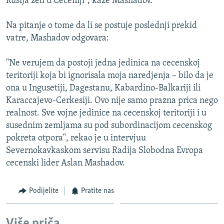
Rusija zeli u Ceceniji", kaze Mashadov.
Na pitanje o tome da li se postuje poslednji prekid
vatre, Mashadov odgovara:
"Ne verujem da postoji jedna jedinica na cecenskoj
teritoriji koja bi ignorisala moja naredjenja – bilo da je
ona u Ingusetiji, Dagestanu, Kabardino-Balkariji ili
Karaccajevo-Cerkesiji. Ovo nije samo prazna prica nego
realnost. Sve vojne jedinice na cecenskoj teritoriji i u
susednim zemljama su pod subordinacijom cecenskog
pokreta otpora", rekao je u intervjuu
Severnokavkaskom servisu Radija Slobodna Evropa
cecenski lider Aslan Mashadov.
Podijelite
Pratite nas
Više priča