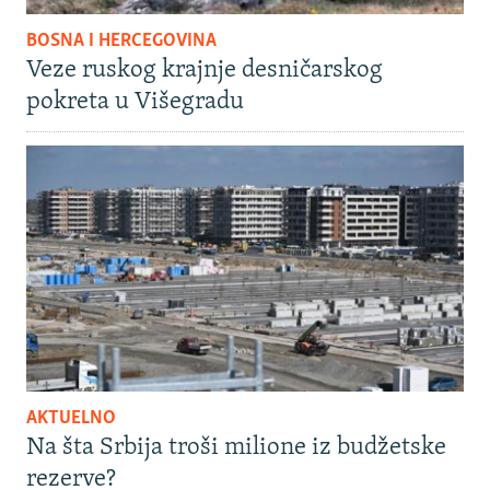
BOSNA I HERCEGOVINA
Veze ruskog krajnje desničarskog
pokreta u Višegradu
AKTUELNO
Na šta Srbija troši milione iz budžetske
rezerve?