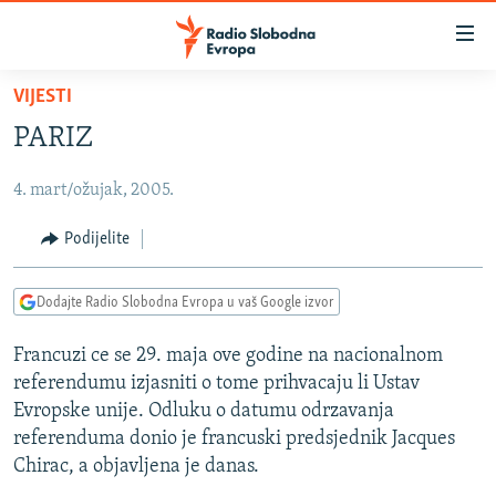
Dostupni
linkovi
Pređite
VIJESTI
na
VIJESTI
PARIZ
glavni
BOSNA I HERCEGOVINA
sadržaj
4. mart/ožujak, 2005.
SRBIJA
Pređite
na
KOSOVO
Podijelite
glavnu
CRNA GORA
navigaciju
Dodajte Radio Slobodna Evropa u vaš Google izvor
Pređite
VIZUELNO
na
Francuzi ce se 29. maja ove godine na nacionalnom
PODCASTI
VIDEO
pretragu
referendumu izjasniti o tome prihvacaju li Ustav
RAT U UKRAJINI
FOTOGALERIJE
Evropske unije. Odluku o datumu odrzavanja
KINA NA BALKANU
referenduma donio je francuski predsjednik Jacques
INFOGRAFIKE
Chirac, a objavljena je danas.
RSE PRIČE IZ SVIJETA