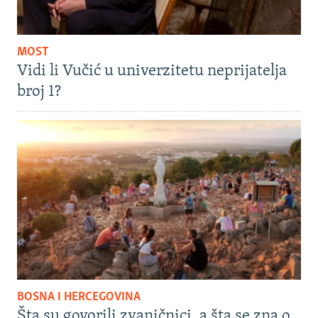
MOST
Vidi li Vučić u univerzitetu neprijatelja
broj 1?
BOSNA I HERCEGOVINA
Šta su govorili zvaničnici, a šta se zna o