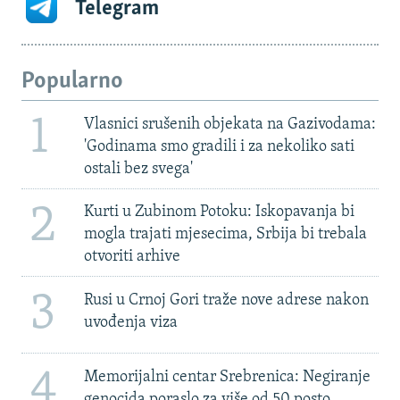
Telegram
Popularno
1
Vlasnici srušenih objekata na Gazivodama:
'Godinama smo gradili i za nekoliko sati
ostali bez svega'
2
Kurti u Zubinom Potoku: Iskopavanja bi
mogla trajati mjesecima, Srbija bi trebala
otvoriti arhive
3
Rusi u Crnoj Gori traže nove adrese nakon
uvođenja viza
4
Memorijalni centar Srebrenica: Negiranje
genocida poraslo za više od 50 posto