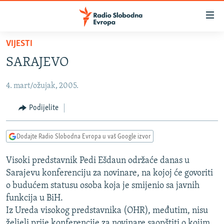
Dostupni
linkovi
Pređite
VIJESTI
na
VIJESTI
SARAJEVO
glavni
BOSNA I HERCEGOVINA
sadržaj
4. mart/ožujak, 2005.
SRBIJA
Pređite
na
KOSOVO
Podijelite
glavnu
CRNA GORA
navigaciju
Dodajte Radio Slobodna Evropa u vaš Google izvor
Pređite
VIZUELNO
na
Visoki predstavnik Pedi Ešdaun održaće danas u
PODCASTI
VIDEO
pretragu
Sarajevu konferenciju za novinare, na kojoj će govoriti
RAT U UKRAJINI
FOTOGALERIJE
o budućem statusu osoba koja je smijenio sa javnih
KINA NA BALKANU
funkcija u BiH.
INFOGRAFIKE
Iz Ureda visokog predstavnika (OHR), međutim, nisu
RSE PRIČE IZ SVIJETA
željeli prije konferencije za novinare saopštiti o kojim