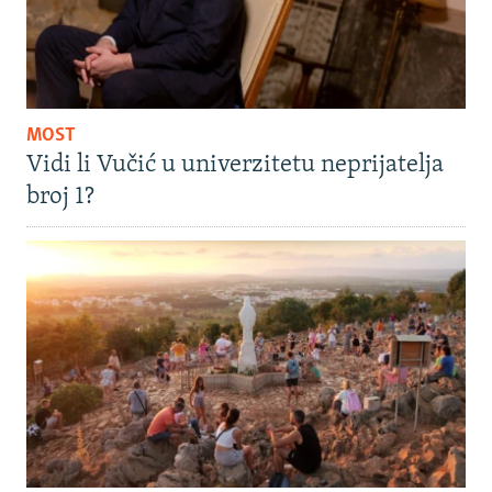
MOST
Vidi li Vučić u univerzitetu neprijatelja
broj 1?