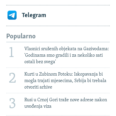
Telegram
Popularno
1
Vlasnici srušenih objekata na Gazivodama:
'Godinama smo gradili i za nekoliko sati
ostali bez svega'
2
Kurti u Zubinom Potoku: Iskopavanja bi
mogla trajati mjesecima, Srbija bi trebala
otvoriti arhive
3
Rusi u Crnoj Gori traže nove adrese nakon
uvođenja viza