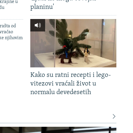
krajine u
planinu'
adu
rašta od
 vraćao
ke njihovim
Kako su ratni recepti i lego-
vitezovi vraćali život u
normalu devedesetih