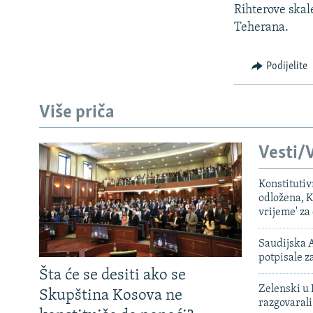
ISPRIČAJ MI
Rihterove skal
DNEVNO@RSE
Teherana.
SPECIJALI RSE
Podijelite
VIŠE OD NASLOVA
GENOCID U SREBRENICI
Više priča
POPLAVE I KLIZIŠTA U BIH 2024.
Vesti/V
TV LIBERTY
POST SCRIPTUM
Konstituti
odložena, K
MOJA EVROPA
vrijeme' za
TRI DECENIJE OD RATA U BIH
Saudijska A
SVE KARTE DEJTONA
potpisale 
Šta će se desiti ako se
NASTANAK I RASPAD JUGOSLAVIJE
Zelenski u 
Skupština Kosova ne
razgovarali