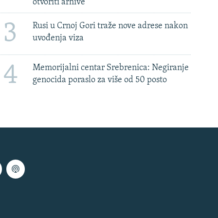
otvoriti arhive
3
Rusi u Crnoj Gori traže nove adrese nakon
uvođenja viza
4
Memorijalni centar Srebrenica: Negiranje
genocida poraslo za više od 50 posto