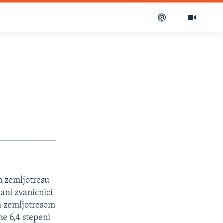
m zemljotresu
lani zvanicnici
na zemljotresom
ne 6,4 stepeni