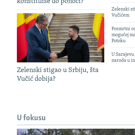
konstituiše do ponoći?
Zelenski st
Vučićem
Posmrtni os
mogućoj ma
Potoku
U Sarajevu 
naroda u in
Zelenski stigao u Srbiju, šta
Vučić dobija?
U fokusu