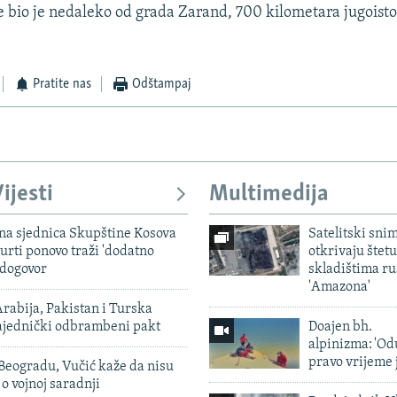
e bio je nedaleko od grada Zarand, 700 kilometara jugoist
Pratite nas
Odštampaj
ijesti
Multimedija
vna sjednica Skupštine Kosova
Satelitski sni
urti ponovo traži 'dodatno
otkrivaju štetu
 dogovor
skladištima r
'Amazona'
rabija, Pakistan i Turska
zajednički odbrambeni pakt
Doajen bh.
alpinizma: 'Od
pravo vrijeme 
Beogradu, Vučić kaže da nisu
 o vojnoj saradnji