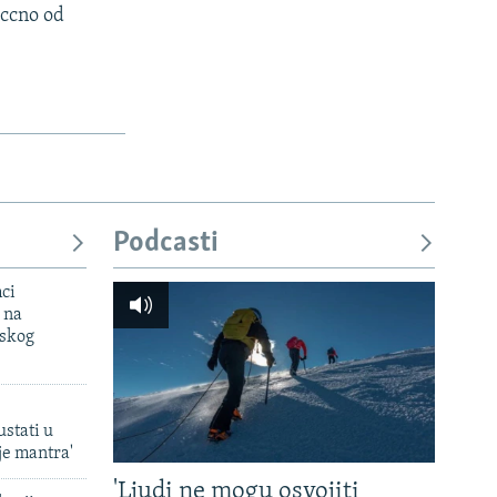
occno od
Podcasti
mci
 na
uskog
ustati u
je mantra'
'Ljudi ne mogu osvojiti