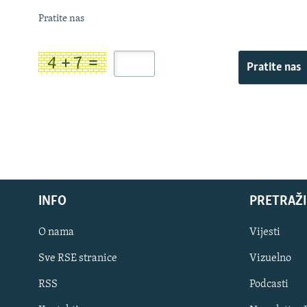
Pratite nas
Pratite nas
INFO
PRETRAŽI
O nama
Vijesti
Sve RSE stranice
Vizuelno
PRATITE NAS
RSS
Podcasti