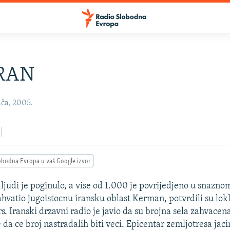
RAN
ača, 2005.
obodna Evropa u vaš Google izvor
judi je poginulo, a vise od 1.000 je povrijedjeno u snazno
zahvatio jugoistocnu iransku oblast Kerman, potvrdili su lok
rs. Iranski drzavni radio je javio da su brojna sela zahvace
e da ce broj nastradalih biti veci. Epicentar zemljotresa jaci