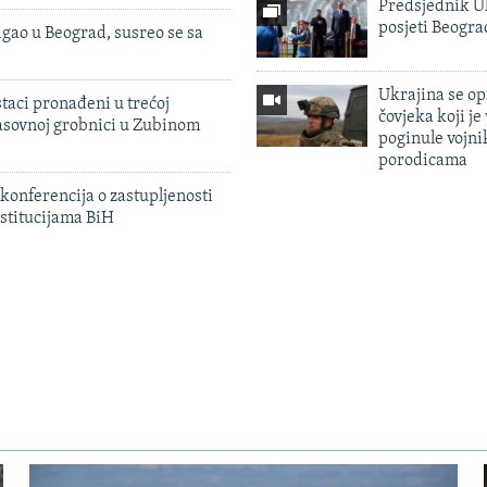
Predsjednik U
posjeti Beogr
igao u Beograd, susreo se sa
Ukrajina se op
taci pronađeni u trećoj
čovjeka koji je
sovnoj grobnici u Zubinom
poginule vojni
porodicama
konferencija o zastupljenosti
stitucijama BiH