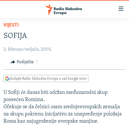
Dostupni
linkovi
Pređite
VIJESTI
na
VIJESTI
SOFIJA
glavni
BOSNA I HERCEGOVINA
sadržaj
2. februar/veljača, 2005.
SRBIJA
Pređite
na
KOSOVO
Podijelite
glavnu
CRNA GORA
navigaciju
Dodajte Radio Slobodna Evropa u vaš Google izvor
Pređite
VIZUELNO
na
U Sofiji će danas biti održan međunarodni skup
PODCASTI
VIDEO
pretragu
posvećen Romima.
RAT U UKRAJINI
FOTOGALERIJE
Očekuje se da čelnici osam srednjeevropskih zemalja
KINA NA BALKANU
na skupu pokrenu inicijativu za unapređenje položaja
INFOGRAFIKE
Roma kao najugroženije evropske manjine.
RSE PRIČE IZ SVIJETA