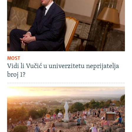
MOST
Vidi li Vučić u univerzitetu neprijatelja
broj 1?