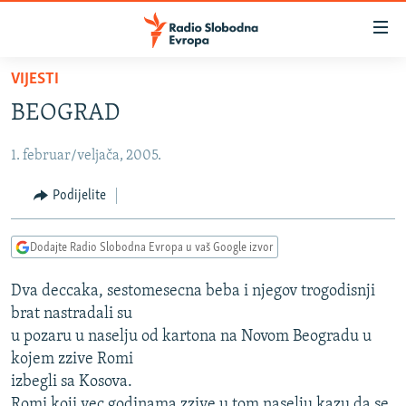
Dostupni
linkovi
Pređite
VIJESTI
na
VIJESTI
BEOGRAD
glavni
BOSNA I HERCEGOVINA
sadržaj
1. februar/veljača, 2005.
SRBIJA
Pređite
na
KOSOVO
Podijelite
glavnu
CRNA GORA
navigaciju
Dodajte Radio Slobodna Evropa u vaš Google izvor
Pređite
VIZUELNO
na
Dva deccaka, sestomesecna beba i njegov trogodisnji
PODCASTI
VIDEO
pretragu
brat nastradali su
RAT U UKRAJINI
FOTOGALERIJE
u pozaru u naselju od kartona na Novom Beogradu u
KINA NA BALKANU
kojem zzive Romi
INFOGRAFIKE
izbegli sa Kosova.
RSE PRIČE IZ SVIJETA
Romi koji vec godinama zzive u tom naselju kazu da se