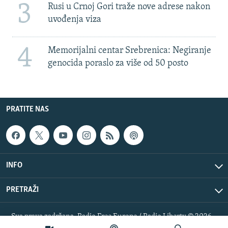
3
Rusi u Crnoj Gori traže nove adrese nakon
uvođenja viza
4
Memorijalni centar Srebrenica: Negiranje
genocida poraslo za više od 50 posto
PRATITE NAS
INFO
PRETRAŽI
Sva prava zadržana. Radio Free Europe / Radio Liberty © 2026
RFE/RL, Inc.