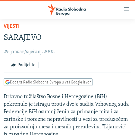
Dostupni
linkovi
Pređite
VIJESTI
na
VIJESTI
SARAJEVO
glavni
BOSNA I HERCEGOVINA
sadržaj
29. januar/siječanj, 2005.
SRBIJA
Pređite
na
KOSOVO
Podijelite
glavnu
CRNA GORA
navigaciju
Dodajte Radio Slobodna Evropa u vaš Google izvor
Pređite
VIZUELNO
na
Državno tužilaštvo Bosne i Hercegovine (BiH)
PODCASTI
VIDEO
pretragu
pokrenulo je istragu protiv dvoje sudija Vrhovnog suda
RAT U UKRAJINI
FOTOGALERIJE
Federacije BiH osumnjičenih za primanje mita i za
KINA NA BALKANU
carinske i porezne nepravilnosti u vezi sa preduzećem
INFOGRAFIKE
za proizvodnju mesa i mesnih prerađevina "Lijanović"
RSE PRIČE IZ SVIJETA
iz zapadne Hercegovine.