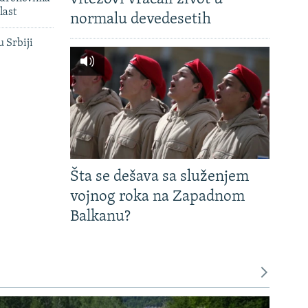
last
normalu devedesetih
u Srbiji
Šta se dešava sa služenjem
vojnog roka na Zapadnom
Balkanu?