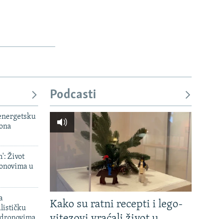
Podcasti
 energetsku
iona
': Život
onovima u
a
Kako su ratni recepti i lego-
lističku
vitezovi vraćali život u
 dronovima