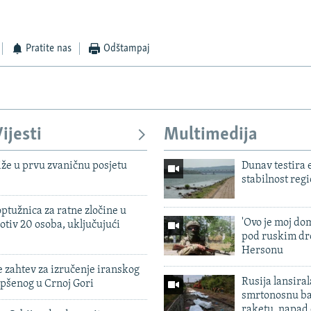
Pratite nas
Odštampaj
ijesti
Multimedija
iže u prvu zvaničnu posjetu
Dunav testira
stabilnost reg
ptužnica za ratne zločine u
'Ovo je moj dom
otiv 20 osoba, uključujući
pod ruskim dr
Hersonu
 zahtev za izručenje iranskog
Rusija lansiral
pšenog u Crnoj Gori
smrtonosnu ba
raketu, napad