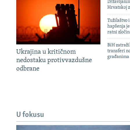
Državljanin
Hrvatskoj 
Tužilaštvo
hapšenja j
ratni zloči
BiH zatražil
Ukrajina u kritičnom
transferi n
građanima
nedostaku protivvazdušne
odbrane
U fokusu