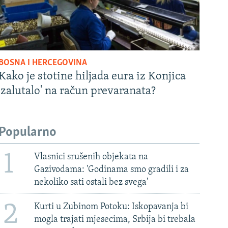
BOSNA I HERCEGOVINA
Kako je stotine hiljada eura iz Konjica
'zalutalo' na račun prevaranata?
Popularno
1
Vlasnici srušenih objekata na
Gazivodama: 'Godinama smo gradili i za
nekoliko sati ostali bez svega'
2
Kurti u Zubinom Potoku: Iskopavanja bi
mogla trajati mjesecima, Srbija bi trebala