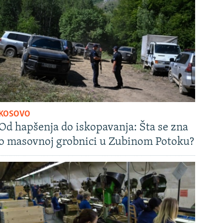
KOSOVO
Od hapšenja do iskopavanja: Šta se zna
o masovnoj grobnici u Zubinom Potoku?