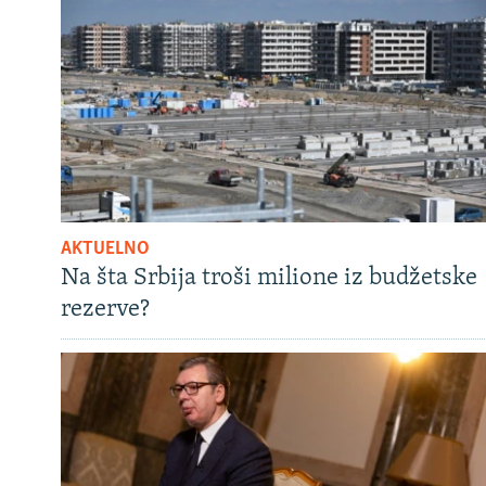
AKTUELNO
Na šta Srbija troši milione iz budžetske
rezerve?