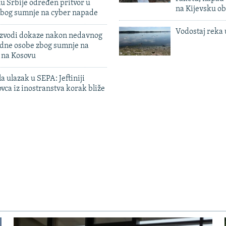
u Srbije određen pritvor u
na Kijevsku ob
zbog sumnje na cyber napade
Vodostaj reka 
 izvodi dokaze nakon nedavnog
edne osobe zbog sumnje na
n na Kosovu
a ulazak u SEPA: Jeftiniji
ovca iz inostranstva korak bliže