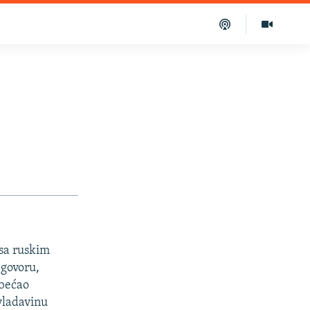
 sa ruskim
govoru,
obećao
 vladavinu